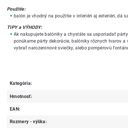
Použitie:
balón je vhodný na použitie v interiéri aj exteriéri, dá 
TIPY a VÝHODY:
Ak nakupujete balóniky a chystáte sa usporiadať párty
ponúkame
párty dekorácie
,
balóniky rôznych tvarov
a 
vybrať
narozeninové sviečky
, alebo
pompérovú fontán
Kategória
:
Hmotnosť
:
EAN
:
Rozmery - výška
: