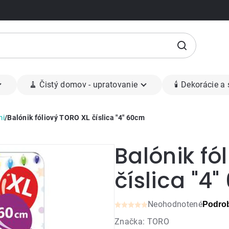
🧹 Čistý domov - upratovanie
🕯 Dekorácie a
mi
/
Balónik fóliový TORO XL číslica "4" 60cm
Balónik fó
číslica "4
Neohodnotené
Podrob
Priemerné
Značka:
TORO
hodnotenie