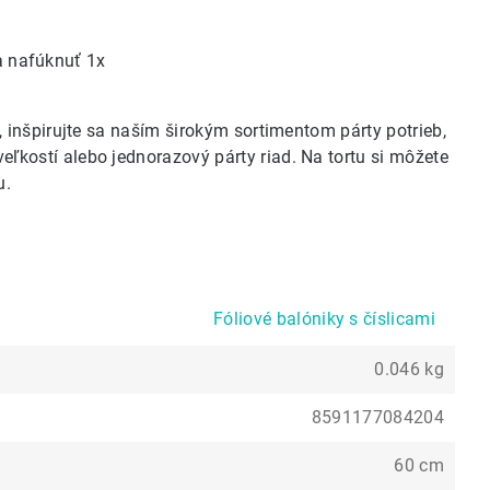
sa nafúknuť 1x
, inšpirujte sa naším
širokým sortimentom párty potrieb
,
veľkostí alebo
jednorazový párty riad
. Na tortu si môžete
u
.
Fóliové balóniky s číslicami
0.046 kg
8591177084204
60 cm