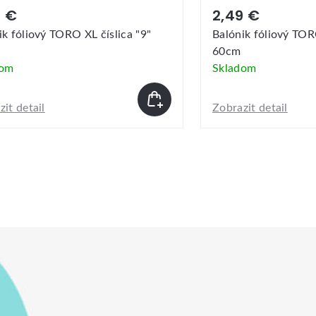
9 €
2,49 €
ik fóliový TORO XL číslica "9"
Balónik fóliový TORO
60cm
dom
Skladom
it detail
Zobrazit detail