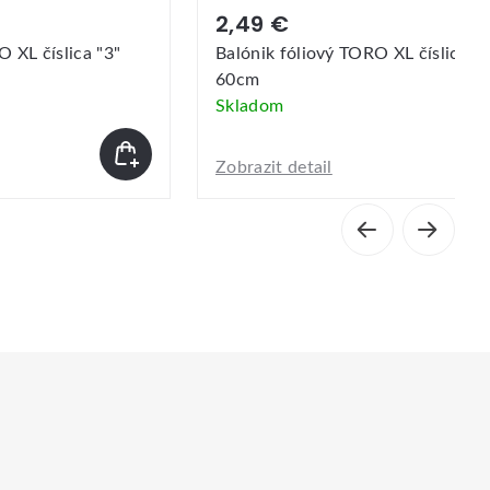
2,49 €
 XL číslica "3"
Balónik fóliový TORO XL číslica "8
60cm
Skladom
Zobrazit detail