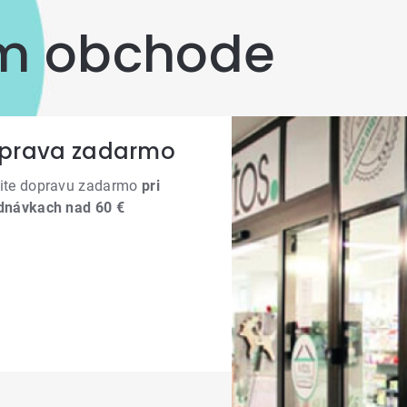
om obchode
prava zadarmo
ite dopravu zadarmo
pri
dnávkach nad 60 €