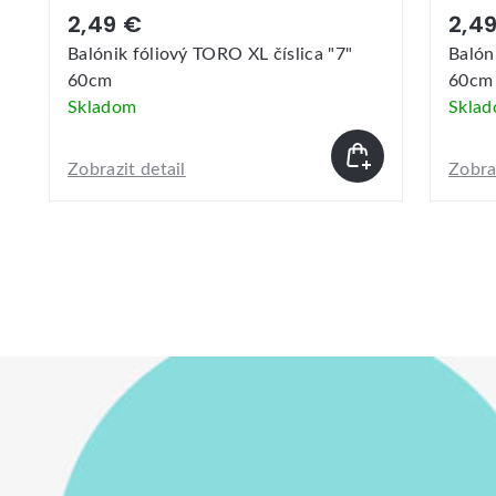
2,49 €
2,4
Balónik fóliový TORO XL číslica "7"
Balón
60cm
60cm
Skladom
Skla
Zobrazit detail
Zobraz