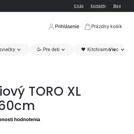
O nás
Kontakty
Blog
Prázdny košík
Prihlásenie
Nákupný koší
 sviečky
🥳 Pre deti
🖤 Kitchisimo
Viac
liový TORO XL
" 60cm
nosti hodnotenia