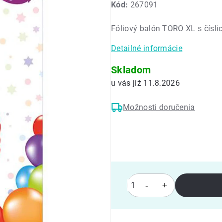
Kód:
267091
produktu
je
Fóliový balón TORO XL s čísli
0,0
z
Detailné informácie
5
hviezdičiek.
Skladom
11.8.2026
Možnosti doručenia