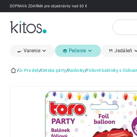
Prejsť
DOPRAVA ZDARMA pre objednávky nad 60 €
na
obsah
🍳 Varenie
🧁 Pečenie
🍴 Jedáleň
/
🥳 Pre deti
/
Detská párty
/
Balóniky
/
Fóliové balóniky s číslica
Domov