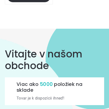
Ovládacie
prvky
výpisu
Vitajte v našom
obchode
Viac ako
5000
položiek na
sklade
Tovar je k dispozícii ihneď!