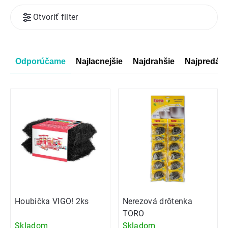
Výpis
Otvoriť filter
produktov
Radenie
Odporúčame
Najlacnejšie
Najdrahšie
Najpredáva
produktov
Houbička VIGO! 2ks
Nerezová drôtenka
TORO
Skladom
Skladom