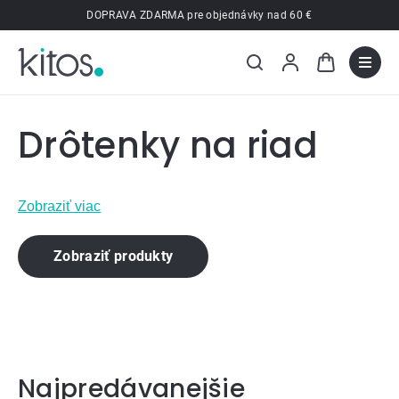
Prejsť
DOPRAVA ZDARMA pre objednávky nad 60 €
na
obsah
Drôtenky na riad
Zobraziť viac
Zobraziť produkty
Najpredávanejšie