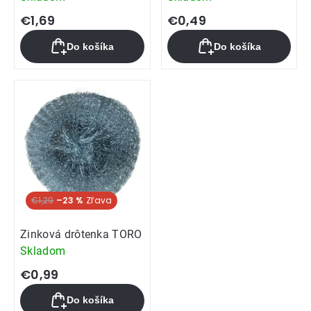
€1,69
€0,49
Do košíka
Do košíka
€1,29
–23 %
Zinková drôtenka TORO
Skladom
€0,99
Do košíka