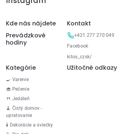
Instagram
Zápätie
Kde nás nájdete
Kontakt
Prevádzkové
+421 277 270 049
hodiny
Facebook
kitos_czsk/
Kategórie
Užitočné odkazy
🍳 Varenie
🧁 Pečenie
🍴 Jedáleň
🧹 Čistý domov -
upratovanie
🕯 Dekorácie a sviečky