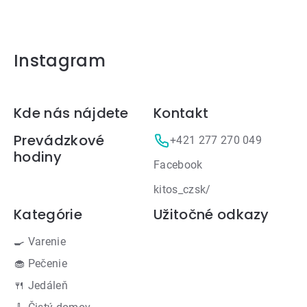
Instagram
Zápätie
Kde nás nájdete
Kontakt
Prevádzkové
+421 277 270 049
hodiny
Facebook
kitos_czsk/
Kategórie
Užitočné odkazy
🍳 Varenie
🧁 Pečenie
🍴 Jedáleň