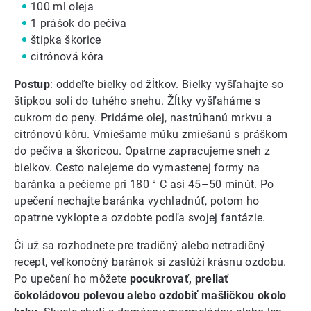
100 ml oleja
1 prášok do pečiva
štipka škorice
citrónová kôra
Postup
: oddeľte bielky od žĺtkov. Bielky vyšľahajte so
štipkou soli do tuhého snehu. Žĺtky vyšľaháme s
cukrom do peny. Pridáme olej, nastrúhanú mrkvu a
citrónovú kôru. Vmiešame múku zmiešanú s práškom
do pečiva a škoricou. Opatrne zapracujeme sneh z
bielkov. Cesto nalejeme do vymastenej formy na
baránka a pečieme pri 180 ° C asi 45–50 minút. Po
upečení nechajte baránka vychladnúť, potom ho
opatrne vyklopte a ozdobte podľa svojej fantázie.
Či už sa rozhodnete pre tradičný alebo netradičný
recept, veľkonočný baránok si zaslúži krásnu ozdobu.
Po upečení ho môžete
pocukrovať, preliať
čokoládovou polevou alebo ozdobiť mašličkou okolo