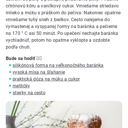
citrónovú kôru a vanilkový cukor. Vmiešame striedavo
mlieko a múku s práškom do pečiva. Nakoniec opatrne
vmiešame tuhý sneh z bielkov. Cesto nalejeme do
vymastenej a vysypanej formy na baránka a pečieme
na 170 ° C asi 50 minút. Po upečení nechajte baránka
vychladnúť, potom ho opatrne vyklopte a ozdobte
podľa chuti.
Bude sa hodiť
👍🏼
silikónová forma na veľkonočného baránka
vysoká misa na šľahanie
praktická dóza na múku a cukor
metličky
stierky na cesto