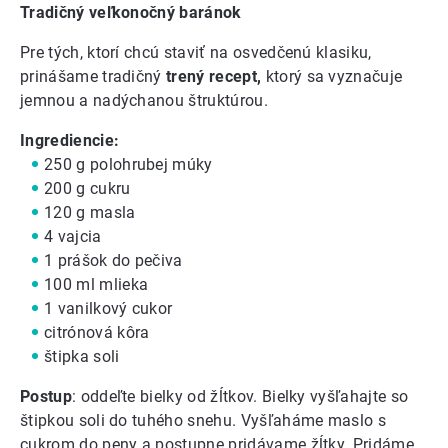
Tradičný veľkonočný baránok
Pre tých, ktorí chcú staviť na osvedčenú klasiku,
prinášame tradičný
trený recept,
ktorý sa vyznačuje
jemnou a nadýchanou štruktúrou.
Ingrediencie:
250 g polohrubej múky
200 g cukru
120 g masla
4 vajcia
1 prášok do pečiva
100 ml mlieka
1 vanilkový cukor
citrónová kôra
štipka soli
Postup
: oddeľte bielky od žĺtkov. Bielky vyšľahajte so
štipkou soli do tuhého snehu. Vyšľaháme maslo s
cukrom do peny a postupne pridávame žĺtky. Pridáme