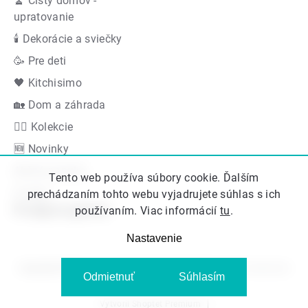
🧹 Čistý domov -
upratovanie
🕯 Dekorácie a sviečky
🥳 Pre deti
🖤 Kitchisimo
🏡 Dom a záhrada
👍🏻 Kolekcie
🆕 Novinky
Akčná ponuka
Tento web používa súbory cookie. Ďalším
Značky
prechádzaním tohto webu vyjadrujete súhlas s ich
Podporujeme
používaním. Viac informácií
tu
.
Nastavenie
Copyright 2026
Kitos.sk
. Všetky práva vyhradené.
Upraviť nastavenie
Odmietnuť
Súhlasím
cookies
Vytvoril Shoptet Premium