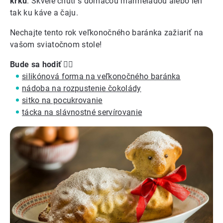
krku
. Skvele chutí s domácou marmeládou alebo len
tak ku káve a čaju.
Nechajte tento rok veľkonočného baránka zažiariť na
vašom sviatočnom stole!
Bude sa hodiť
👍🏼
silikónová forma na veľkonočného baránka
nádoba na rozpustenie čokolády
sitko na pocukrovanie
tácka na slávnostné servírovanie