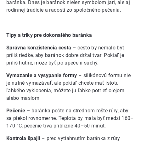
baránka. Dnes je baránok nielen symbolom jari, ale aj
rodinnej tradície a radosti zo spoločného pečenia.
Tipy a triky pre dokonalého baránka
Správna konzistencia cesta
– cesto by nemalo byť
príliš riedke, aby baránok dobre držal tvar. Pokiaľ je
príliš hutné, môže byť po upečení suchý.
Vymazanie a vysypanie formy
– silikónovú formu nie
je nutné vymazávať, ale pokiaľ chcete mať istotu
ľahkého vyklopenia, môžete ju ľahko potrieť olejom
alebo maslom.
Pečenie
– baránka pečte na strednom rošte rúry, aby
sa piekol rovnomerne. Teplota by mala byť medzi 160–
170 °C, pečenie trvá približne 40–50 minút.
Kontrola špajlí
– pred vytiahnutím baránka z rúry