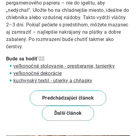
pergamenového papiera – nie do igelitu, aby
„nedýchal“. Uložte ho na chladnejšie miesto, ideálne do
chlebníka alebo vzdušnej nádoby. Takto vydrží vláčny
2–3 dni. Pokiaľ pečiete s predstihom, môžete mazanec
aj zamraziť – najlepšie nakrájaný na plátky a dobre
zabalený. Po rozmrazení bude chutiť takmer ako
čerstvý.
Bude sa hodiť
👍🏼
veľkonočné stolovanie - prestieranie, tanieriky
veľkonočné dekorácie
kuchynský textil - utierky a chňapky
Predchádzajúci článok
Ďalší článok