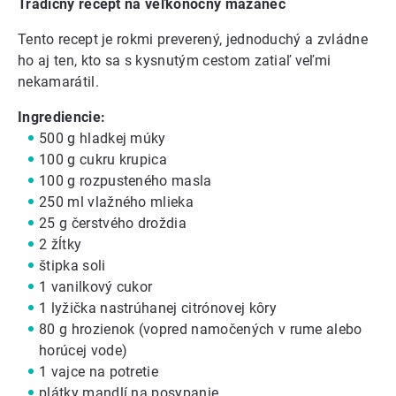
Tradičný recept na veľkonočný mazanec
Tento recept je rokmi preverený, jednoduchý a zvládne
ho aj ten, kto sa s kysnutým cestom zatiaľ veľmi
nekamarátil.
Ingrediencie:
500 g hladkej múky
100 g cukru krupica
100 g rozpusteného masla
250 ml vlažného mlieka
25 g čerstvého droždia
2 žĺtky
štipka soli
1 vanilkový cukor
1 lyžička nastrúhanej citrónovej kôry
80 g hrozienok (vopred namočených v rume alebo
horúcej vode)
1 vajce na potretie
plátky mandlí na posypanie