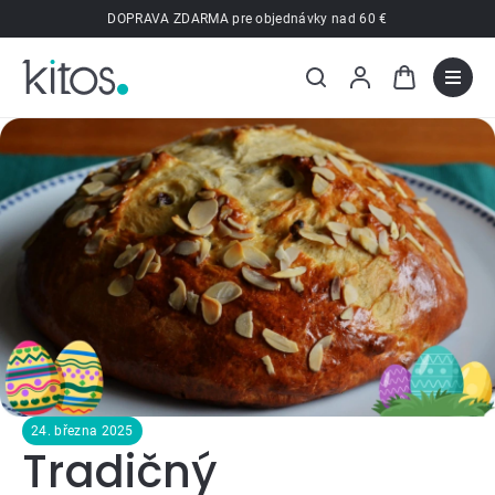
Prejsť
DOPRAVA ZDARMA pre objednávky nad 60 €
na
obsah
24. března 2025
Tradičný