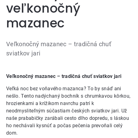
veľkonočný
mazanec
Veľkonočný mazanec – tradičná chuť
sviatkov jari
Veľkonočný mazanec – tradičná chuť sviatkov jari
Veľká noc bez voňavého mazanca? To by snáď ani
nešlo. Tento nadýchaný bochník s chrumkavou kôrkou,
hrozienkami a krížikom navrchu patrí k
neodmysliteľným súčastiam českých sviatkov jari. Už
naše prababičky zarábali cesto dlho dopredu, s láskou
ho nechávali kysnúť a počas pečenia prevoňali celý
dom.