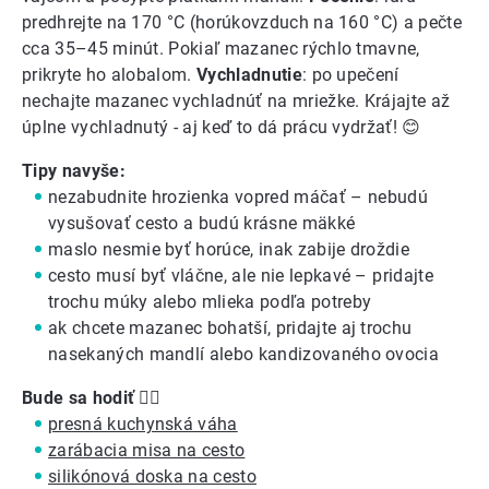
predhrejte na 170 °C (horúkovzduch na 160 °C) a pečte
cca 35–45 minút. Pokiaľ mazanec rýchlo tmavne,
prikryte ho alobalom.
Vychladnutie
: po upečení
nechajte mazanec vychladnúť na mriežke. Krájajte až
úplne vychladnutý - aj keď to dá prácu vydržať! 😊
Tipy navyše:
nezabudnite hrozienka vopred máčať –⁠ nebudú
vysušovať cesto a budú krásne mäkké
maslo nesmie byť horúce, inak zabije droždie
cesto musí byť vláčne, ale nie lepkavé –⁠ pridajte
trochu múky alebo mlieka podľa potreby
ak chcete mazanec bohatší, pridajte aj trochu
nasekaných mandlí alebo kandizovaného ovocia
Bude sa hodiť
👍🏼
presná kuchynská váha
zarábacia misa na cesto
silikónová doska na cesto