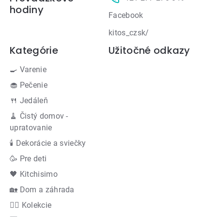
hodiny
Facebook
kitos_czsk/
Kategórie
Užitočné odkazy
🍳 Varenie
🧁 Pečenie
🍴 Jedáleň
🧹 Čistý domov -
upratovanie
🕯 Dekorácie a sviečky
🥳 Pre deti
🖤 Kitchisimo
🏡 Dom a záhrada
👍🏻 Kolekcie