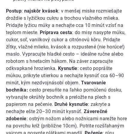
Postup
:
najskôr kvások
: v menšej miske rozmiešajte
droždie s lyžičkou cukru a trochou vlažného mlieka.
Pridajte lyžicu múky a nechajte cca 10 minút vzísť na
teplom mieste.
Príprava cesta
: do misy nasypte múku,
cukor, soľ, vanilkový cukor a citrónovú kôru. Pridajte
žĺtky, vlažné mlieko, kvások a rozpustené (nie horúce!)
maslo. Vypracujte hladké cesto – ideálne ručne alebo
robotom s hnetacím hákom. Na záver zapracujte
odkvapkané hrozienka.
Kysnutie
: cesto poprášte
múkou, prikryte utierkou a nechajte kysnúť cca 60–90
minút, kým nezdvojnásobí objem.
Tvarovanie
bochníka:
cesto presuňte na ľahko pomúčenú dosku,
vytvarujte okrúhly bochník a preložte na plech s
papierom na pečenie.
Druhé kysnutie
: zakryte a
nechajte ešte 20–30 minút kysnúť.
Záverečné
zdobenie
: ostrým nožom alebo nožnicami narežte hore
na povrchu kríž (približne 10cm). Potrite rozšľahaným
vajcom a posypte plátkami mandlí.
Pečenie
: rúru