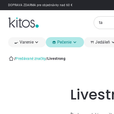
Prejsť
DOPRAVA ZDARMA pre objednávky nad 60 €
na
obsah
🍳 Varenie
🧁 Pečenie
🍴 Jedáleň
/
Predávané značky
/
Livestrong
Domov
Bočný
panel
Lives