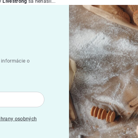
ky
Livestrong
sa nenašli...
 informácie o
hrany osobných