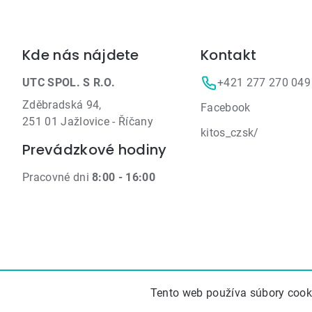
Zápätie
Kde nás nájdete
Kontakt
UTC SPOL. S R.O.
+421 277 270 049
Zděbradská 94,
Facebook
251 01 Jažlovice - Říčany
kitos_czsk/
Prevádzkové hodiny
Pracovné dni
8:00 - 16:00
Tento web používa súbory cooki