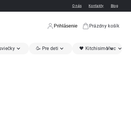
O nás
Kontakty
Blog
Prázdny košík
Prihlásenie
Nákupný koší
 sviečky
🥳 Pre deti
🖤 Kitchisimo
Viac