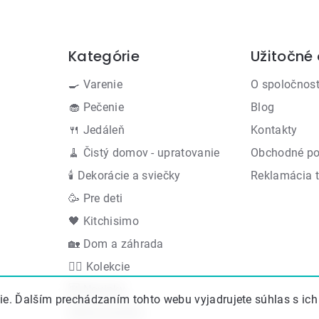
Kategórie
Užitočné
Preskočiť
kategórie
🍳 Varenie
O spoločnost
🧁 Pečenie
Blog
🍴 Jedáleň
Kontakty
🧹 Čistý domov - upratovanie
Obchodné p
🕯 Dekorácie a sviečky
Reklamácia 
🥳 Pre deti
🖤 Kitchisimo
🏡 Dom a záhrada
👍🏻 Kolekcie
🆕 Novinky
e. Ďalším prechádzaním tohto webu vyjadrujete súhlas s ich
Akčná ponuka