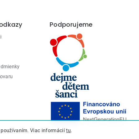
 odkazy
Podporujeme
i
odmienky
tovaru
 používaním. Viac informácií
tu
.