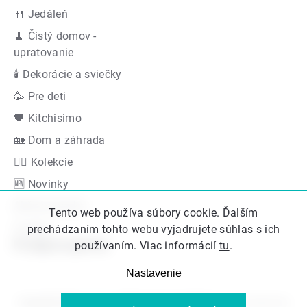
🍴 Jedáleň
🧹 Čistý domov -
upratovanie
🕯 Dekorácie a sviečky
🥳 Pre deti
🖤 Kitchisimo
🏡 Dom a záhrada
👍🏻 Kolekcie
🆕 Novinky
Akčná ponuka
Tento web používa súbory cookie. Ďalším
Značky
prechádzaním tohto webu vyjadrujete súhlas s ich
Podporujeme
používaním. Viac informácií
tu
.
Nastavenie
Copyright 2026
Kitos.sk
. Všetky práva vyhradené.
Upraviť nastavenie