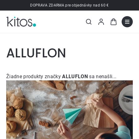
Prejsť
DOPRAVA ZDARMA pre objednávky nad 60 €
na
obsah
ALLUFLON
Žiadne produkty značky
ALLUFLON
sa nenašli...