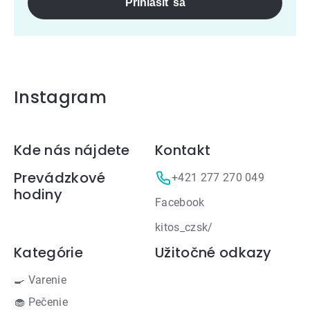
Prihlásiť sa
Instagram
Zápätie
Kde nás nájdete
Kontakt
Prevádzkové
+421 277 270 049
hodiny
Facebook
kitos_czsk/
Kategórie
Užitočné odkazy
🍳 Varenie
🧁 Pečenie