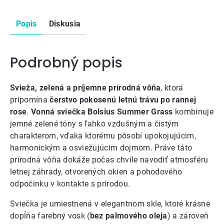
Popis
Diskusia
Podrobný popis
Svieža, zelená a príjemne prírodná vôňa
, ktorá
pripomína
čerstvo pokosenú letnú trávu po rannej
rose
.
Vonná sviečka Bolsius Summer Grass
kombinuje
jemné zelené tóny s ľahko vzdušným a čistým
charakterom, vďaka ktorému pôsobí upokojujúcim,
harmonickým a osviežujúcim dojmom. Práve táto
prírodná vôňa dokáže počas chvíle navodiť atmosféru
letnej záhrady, otvorených okien a pohodového
odpočinku v kontakte s prírodou.
Sviečka je umiestnená v elegantnom skle, ktoré krásne
dopĺňa farebný vosk (
bez palmového oleja
) a zároveň