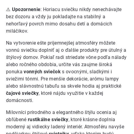
⚠️
Upozornenie
: Horiacu sviečku nikdy nenechávajte
bez dozoru a vždy ju pokladajte na stabilný a
nehorľavý povrch mimo dosahu detí a domácich
miláčikov.
Na vytvorenie ešte príjemnejšej atmosféry môžete
vonnú sviečku doplniť aj o ďalšie produkty pre útulný a
štýlový domov. Pokiaľ radi striedate vône podľa nálady
alebo ročného obdobia, určite vás zaujme široká
ponuka
vonných sviečok
s ovocnými, sladkými i
sviežimi tónmi. Pre menšie dekorácie, arómu lampy
alebo slávnostnú tabuľu sa skvele hodia aj praktické
čajové sviečky
, ktoré nájdu využitie v každej
domácnosti.
Milovníci prírodného a elegantného štýlu ocenia aj
obľúbené
rustikálne sviečky
, ktoré krásne doplnia
moderný aj vidiecky ladený interiér. Atmosféru navyše
podčiarknu štýlové
svietniky
, vďaka ktorým budú