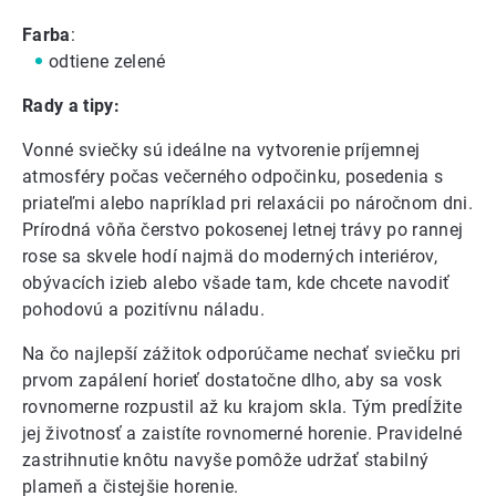
Farba
:
odtiene zelené
Rady a tipy:
Vonné sviečky sú ideálne na vytvorenie príjemnej
atmosféry počas večerného odpočinku, posedenia s
priateľmi alebo napríklad pri relaxácii po náročnom dni.
Prírodná vôňa čerstvo pokosenej letnej trávy po rannej
rose sa skvele hodí najmä do moderných interiérov,
obývacích izieb alebo všade tam, kde chcete navodiť
pohodovú a pozitívnu náladu.
Na čo najlepší zážitok odporúčame nechať sviečku pri
prvom zapálení horieť dostatočne dlho, aby sa vosk
rovnomerne rozpustil až ku krajom skla. Tým predĺžite
jej životnosť a zaistíte rovnomerné horenie. Pravidelné
zastrihnutie knôtu navyše pomôže udržať stabilný
plameň a čistejšie horenie.