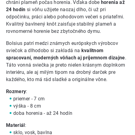
chráni plameň počas horenia. Vďaka dobe
horenia až
24 hodín
si vôňu užijete naozaj dlho, či už pri
odpočinku, práci alebo pohodovom večeri s priateľmi.
Kvalitný bavlnený knôt zaisťuje stabilný plameň a
rovnomerné horenie bez zbytočného dymu.
Bolsius patrí medzi známych európskych výrobcov
sviečok a dlhodobo si zakladá na
kvalitnom
spracovaní, moderných vôňach aj príjemnom dizajne
.
Táto vonná sviečka je preto nielen krásnym doplnkom
interiéru, ale aj milým tipom na drobný darček pre
každého, kto má rád sladké a originálne vône.
Rozmery
:
priemer - 7 cm
výška - 8 cm
doba horenia - až 24 hodín
Materiál
:
sklo, vosk, bavlna