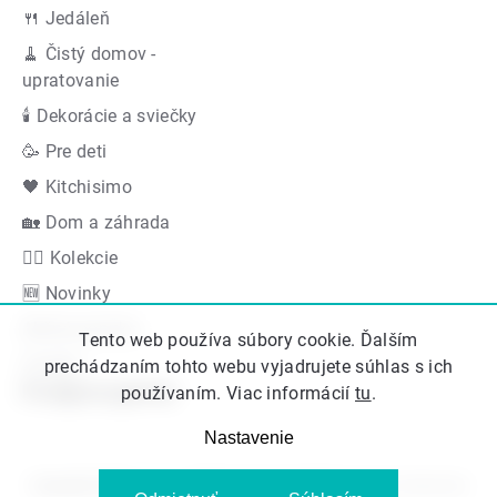
🍴 Jedáleň
🧹 Čistý domov -
upratovanie
🕯 Dekorácie a sviečky
🥳 Pre deti
🖤 Kitchisimo
🏡 Dom a záhrada
👍🏻 Kolekcie
🆕 Novinky
Akčná ponuka
Tento web používa súbory cookie. Ďalším
Značky
prechádzaním tohto webu vyjadrujete súhlas s ich
Podporujeme
používaním. Viac informácií
tu
.
Nastavenie
Copyright 2026
Kitos.sk
. Všetky práva vyhradené.
Upraviť nastavenie