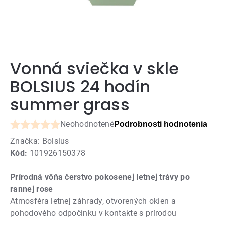
Vonná sviečka v skle
BOLSIUS 24 hodín
summer grass
Neohodnotené
Podrobnosti hodnotenia
Priemerné
Značka:
Bolsius
hodnotenie
Kód:
101926150378
produktu
je
Prírodná vôňa čerstvo pokosenej letnej trávy po
0,0
rannej rose
z
Atmosféra letnej záhrady, otvorených okien a
5
pohodového odpočinku v kontakte s prírodou
hviezdičiek.