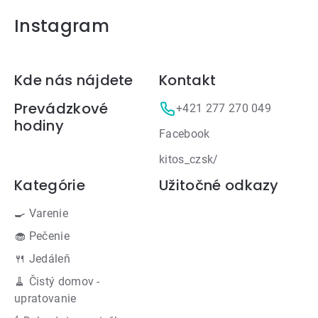
Instagram
Zápätie
Kde nás nájdete
Kontakt
Prevádzkové
+421 277 270 049
hodiny
Facebook
kitos_czsk/
Kategórie
Užitočné odkazy
🍳 Varenie
🧁 Pečenie
🍴 Jedáleň
🧹 Čistý domov -
upratovanie