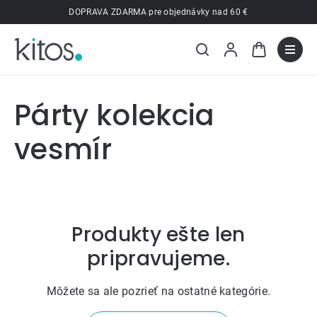
Prejsť
DOPRAVA ZDARMA pre objednávky nad 60 €
na
obsah
Párty kolekcia
vesmír
Produkty ešte len
pripravujeme.
Môžete sa ale pozrieť na ostatné kategórie.