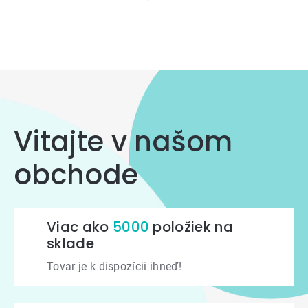
Ovládacie
prvky
výpisu
Vitajte v našom
obchode
Viac ako
5000
položiek na
sklade
Tovar je k dispozícii ihneď!