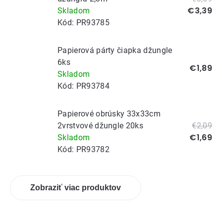
€3,39
Skladom
Kód:
PR93785
Papierová párty čiapka džungle
6ks
€1,89
Skladom
Kód:
PR93784
Papierové obrúsky 33x33cm
2vrstvové džungle 20ks
€2,09
€1,69
Skladom
Kód:
PR93782
Zobraziť viac produktov