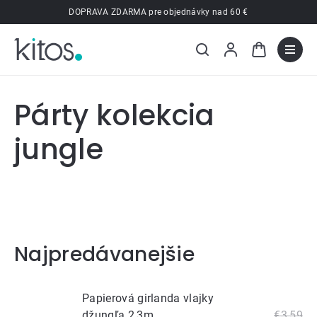
Prejsť
DOPRAVA ZDARMA pre objednávky nad 60 €
na
obsah
Párty kolekcia
jungle
Najpredávanejšie
Papierová girlanda vlajky
džungľa 2,3m
€3,59