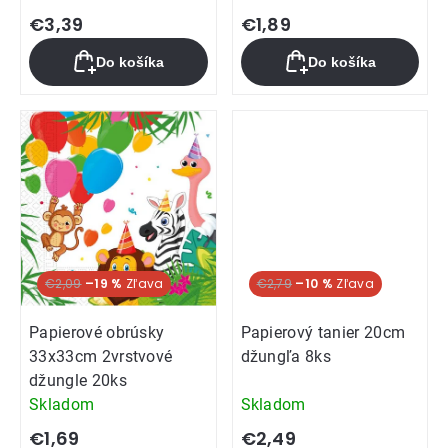
€3,39
€1,89
Do košíka
Do košíka
€2,09
–19 %
€2,79
–10 %
Papierové obrúsky
Papierový tanier 20cm
33x33cm 2vrstvové
džungľa 8ks
džungle 20ks
Skladom
Skladom
€1,69
€2,49