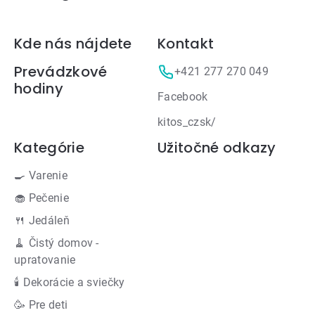
Zápätie
Kde nás nájdete
Kontakt
Prevádzkové
+421 277 270 049
hodiny
Facebook
kitos_czsk/
Kategórie
Užitočné odkazy
🍳 Varenie
🧁 Pečenie
🍴 Jedáleň
🧹 Čistý domov -
upratovanie
🕯 Dekorácie a sviečky
🥳 Pre deti