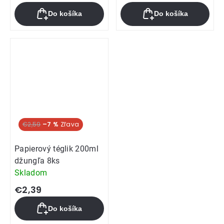
Do košíka
Do košíka
€2,59
–7 %
Papierový téglik 200ml
džungľa 8ks
Skladom
€2,39
Do košíka