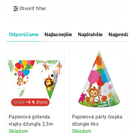
Výpis
Otvoriť filter
produktov
Radenie
Odporúčame
Najlacnejšie
Najdrahšie
Najpredáva
produktov
€3,59
–5 %
Papierová girlanda
Papierová párty čiapka
vlajky džungľa 2,3m
džungle 6ks
Skladom
Skladom