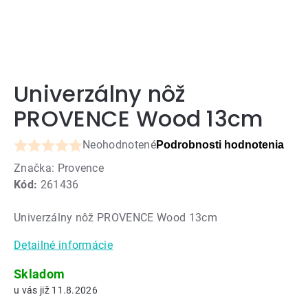
Univerzálny nôž
PROVENCE Wood 13cm
Neohodnotené
Podrobnosti hodnotenia
Priemerné
Značka:
Provence
hodnotenie
Kód:
261436
produktu
je
Univerzálny nôž PROVENCE Wood 13cm
0,0
z
Detailné informácie
5
hviezdičiek.
Skladom
11.8.2026