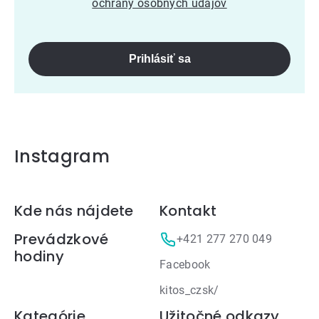
ochrany osobných údajov
Prihlásiť sa
Instagram
Zápätie
Kde nás nájdete
Kontakt
Prevádzkové
+421 277 270 049
hodiny
Facebook
kitos_czsk/
Kategórie
Užitočné odkazy