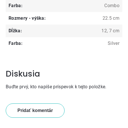
Farba
:
Combo
Rozmery - výška
:
22.5 cm
Dĺžka
:
12, 7 cm
Farba
:
Silver
Diskusia
Buďte prvý, kto napíše príspevok k tejto položke.
Pridať komentár