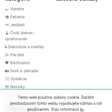
🍳 Varenie
🧁 Pečenie
🍴 Jedáleň
🧹 Čistý domov -
upratovanie
🕯 Dekorácie a sviečky
🥳 Pre deti
🖤 Kitchisimo
🏡 Dom a záhrada
👍🏻 Kolekcie
🆕 Novinky
Akčná ponuka
Tento web používa súbory cookie. Ďalším
Značky
prechádzaním tohto webu vyjadrujete súhlas s ich
Podporujeme
používaním. Viac informácií
tu
.