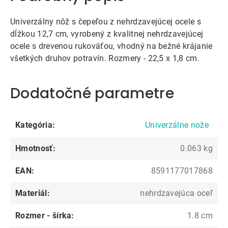
Univerzálny nôž s čepeľou z nehrdzavejúcej ocele s
dĺžkou 12,7 cm, vyrobený z kvalitnej nehrdzavejúcej
ocele s drevenou rukoväťou, vhodný na bežné krájanie
všetkých druhov potravín. Rozmery - 22,5 x 1,8 cm.
Dodatočné parametre
Kategória
:
Univerzálne nože
Hmotnosť
:
0.063 kg
EAN
:
8591177017868
Materiál
:
nehrdzavejúca oceľ
Rozmer - šírka
:
1.8 cm