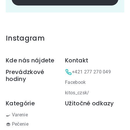
Instagram
Zápätie
Kde nás nájdete
Kontakt
Prevádzkové
+421 277 270 049
hodiny
Facebook
kitos_czsk/
Kategórie
Užitočné odkazy
🍳 Varenie
🧁 Pečenie