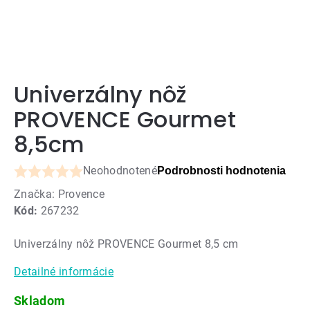
Univerzálny nôž
PROVENCE Gourmet
8,5cm
Neohodnotené
Podrobnosti hodnotenia
Priemerné
Značka:
Provence
hodnotenie
Kód:
267232
produktu
je
Univerzálny nôž PROVENCE Gourmet 8,5 cm
0,0
z
Detailné informácie
5
hviezdičiek.
Skladom