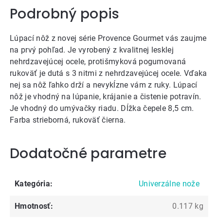
Podrobný popis
Lúpací nôž z novej série Provence Gourmet vás zaujme
na prvý pohľad. Je vyrobený z kvalitnej lesklej
nehrdzavejúcej ocele, protišmyková pogumovaná
rukoväť je dutá s 3 nitmi z nehrdzavejúcej ocele. Vďaka
nej sa nôž ľahko drží a nevykĺzne vám z ruky. Lúpací
nôž je vhodný na lúpanie, krájanie a čistenie potravín.
Je vhodný do umývačky riadu. Dĺžka čepele 8,5 cm.
Farba strieborná, rukoväť čierna.
Dodatočné parametre
Kategória
:
Univerzálne nože
Hmotnosť
:
0.117 kg