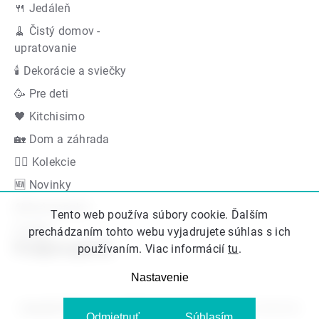
🍴 Jedáleň
🧹 Čistý domov -
upratovanie
🕯 Dekorácie a sviečky
🥳 Pre deti
🖤 Kitchisimo
🏡 Dom a záhrada
👍🏻 Kolekcie
🆕 Novinky
Akčná ponuka
Tento web používa súbory cookie. Ďalším
Značky
prechádzaním tohto webu vyjadrujete súhlas s ich
Podporujeme
používaním. Viac informácií
tu
.
Nastavenie
Copyright 2026
Kitos.sk
. Všetky práva vyhradené.
Upraviť nastavenie
Odmietnuť
Súhlasím