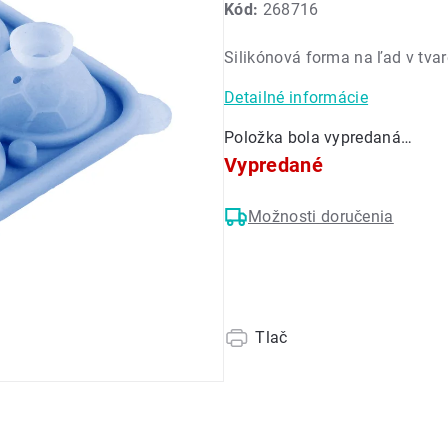
Kód:
268716
produktu
je
Silikónová forma na ľad v tvar
0,0
z
Detailné informácie
5
hviezdičiek.
Položka bola vypredaná…
Vypredané
Možnosti doručenia
Tlač