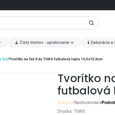
🧹 Čistý domov - upratovanie
🕯 Dekorácie a
a ľad
/
Tvorítko na ľad 8 ks TORO futbalová lopta 10,5x10,5cm
Tvorítko n
futbalová 
Neohodnotené
Podrob
Priemerné
Značka:
TORO
hodnotenie