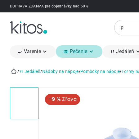
Prejsť
DOPRAVA ZDARMA pre objednávky nad 60 €
na
obsah
🍳 Varenie
🧁 Pečenie
🍴 Jedáleň
/
🍴 Jedáleň
/
Nádoby na nápoje
/
Pomôcky na nápoje
/
Formy n
Domov
–9 %