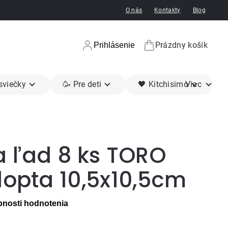
O nás
Kontakty
Blog
Prázdny košík
Prihlásenie
Nákupný koší
 sviečky
🥳 Pre deti
🖤 Kitchisimo
Viac
a ľad 8 ks TORO
lopta 10,5x10,5cm
nosti hodnotenia