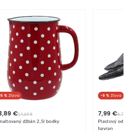
-9 %
7,99 €
8,79 €
,5l bodky
Plastový odpudzovač holubov T
havran