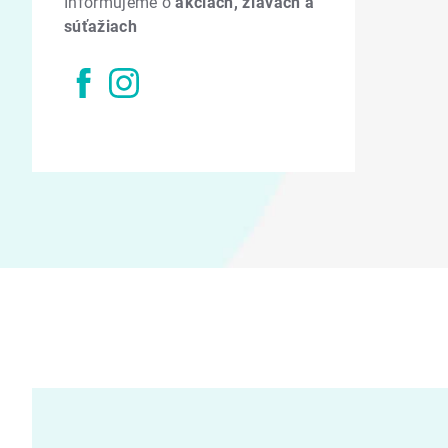
Informujeme o
akciách, zľavách a
súťažiach