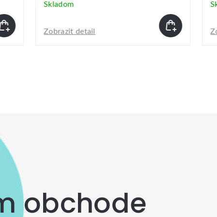
dom
Skladom
it detail
Zobrazit detail
om obchode