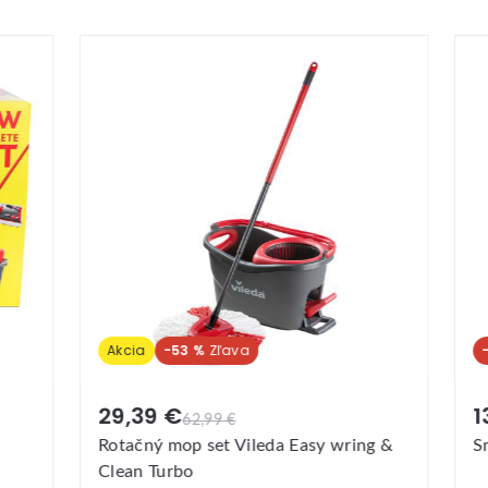
a
-53 %
-5 %
39 €
13,89 €
62,99 €
14,69 €
ný mop set Vileda Easy wring &
Smaltovaný džbán 2
 Turbo