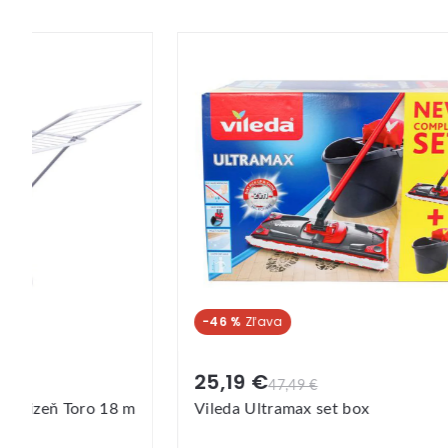
-46 %
Akci
25,19 €
29,
47,49 €
m
Vileda Ultramax set box
Rotač
Clean