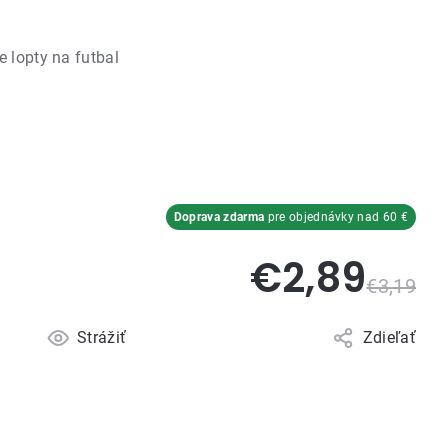
e lopty na futbal
Doprava zdarma
pre objednávky nad 60 €
€2,89
€3,19
Strážiť
Zdieľať