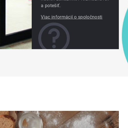
a potešiť.
Viac informácií o spoločnosti