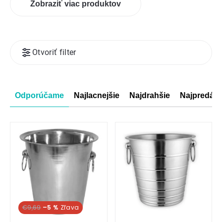
Zobraziť viac produktov
Výpis
Otvoriť filter
produktov
Radenie
Odporúčame
Najlacnejšie
Najdrahšie
Najpredáva
produktov
€9,69
–5 %