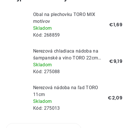
Obal na plechovku TORO MIX
motívov
€1,69
Skladom
Kód:
268859
Nerezová chladiaca nádoba na
šampanské a víno TORO 22cm
€9,19
čierna
Skladom
Kód:
275088
Nerezová nádoba na ľad TORO
11cm
€2,09
Skladom
Kód:
275013