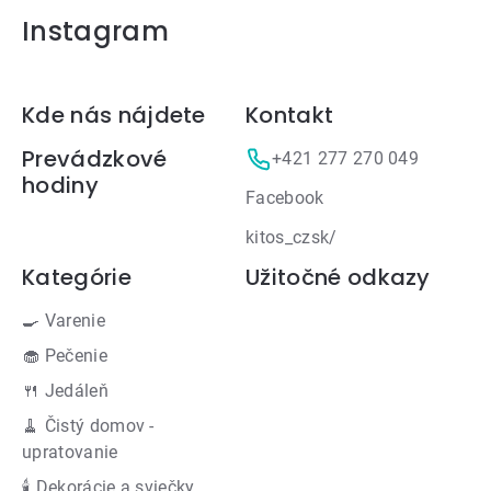
Instagram
Zápätie
Kde nás nájdete
Kontakt
Prevádzkové
+421 277 270 049
hodiny
Facebook
kitos_czsk/
Kategórie
Užitočné odkazy
🍳 Varenie
🧁 Pečenie
🍴 Jedáleň
🧹 Čistý domov -
upratovanie
🕯 Dekorácie a sviečky