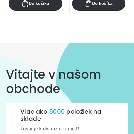
Do košíka
Do košíka
Ovládacie
prvky
výpisu
Vitajte v našom
obchode
Viac ako
5000
položiek na
sklade
Tovar je k dispozícii ihneď!