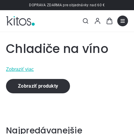
Prejsť
DOPRAVA ZDARMA pre objednávky nad 60 €
na
obsah
Chladiče na víno
Zobraziť viac
Zobraziť produkty
Najpredávanejšie