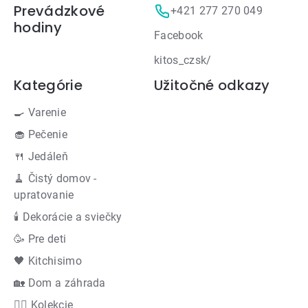
Prevádzkové
+421 277 270 049
hodiny
Facebook
kitos_czsk/
Kategórie
Užitočné odkazy
🍳 Varenie
🧁 Pečenie
🍴 Jedáleň
🧹 Čistý domov -
upratovanie
🕯 Dekorácie a sviečky
🥳 Pre deti
🖤 Kitchisimo
🏡 Dom a záhrada
👍🏻 Kolekcie