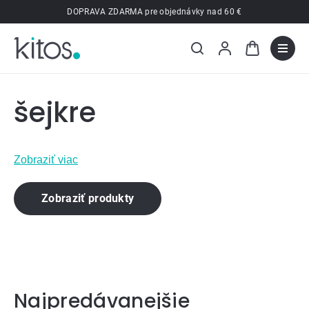
Prejsť
DOPRAVA ZDARMA pre objednávky nad 60 €
na
obsah
šejkre
Zobraziť viac
Zobraziť produkty
Najpredávanejšie