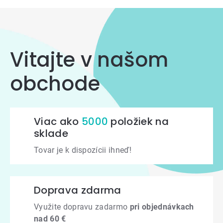
prvky
výpisu
Vitajte v našom
obchode
Viac ako
5000
položiek na
sklade
Tovar je k dispozícii ihneď!
Doprava zdarma
Využite dopravu zadarmo
pri objednávkach
nad 60 €