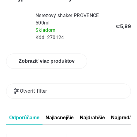
Nerezový shaker PROVENCE
500ml
€5,89
Skladom
Kód:
270124
Zobraziť viac produktov
Výpis
Otvoriť filter
produktov
Radenie
Odporúčame
Najlacnejšie
Najdrahšie
Najpredáva
produktov