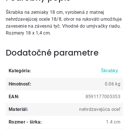
Škrabka na zemiaky 18 cm, vyrobená z matnej
nehrdzavejúcej ocele 18/8, otvor na rukoväti umožňuje
zavesenie na závesnú tyč. Vhodné do umývačky riadu.
Rozmery 18 x 1,4 cm.
Dodatočné parametre
Kategória
:
Škrabky
Hmotnosť
:
0.06 kg
EAN
:
8591177005353
Materiál
:
nehrdzavejúca oceľ
Rozmer - šírka
:
1.4 cm