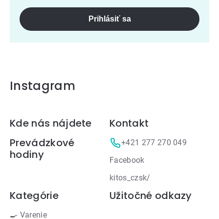
Prihlásiť sa
Instagram
Zápätie
Kde nás nájdete
Kontakt
Prevádzkové
+421 277 270 049
hodiny
Facebook
kitos_czsk/
Kategórie
Užitočné odkazy
🍳 Varenie