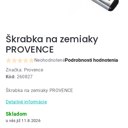
Škrabka na zemiaky
PROVENCE
Neohodnotené
Podrobnosti hodnotenia
Priemerné
Značka:
Provence
hodnotenie
Kód:
260827
produktu
je
Škrabka na zemiaky PROVENCE
0,0
z
Detailné informácie
5
hviezdičiek.
Skladom
11.8.2026