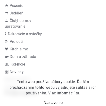
🧁 Pečenie
🍴 Jedáleň
🧹 Čistý domov -
upratovanie
🕯 Dekorácie a sviečky
🥳 Pre deti
🖤 Kitchisimo
🏡 Dom a záhrada
👍🏻 Kolekcie
🆕 Novinky
Akčná ponuka
Tento web používa súbory cookie. Ďalším
Značky
prechádzaním tohto webu vyjadrujete súhlas s ich
Podporujeme
používaním. Viac informácií
tu
.
Nastavenie