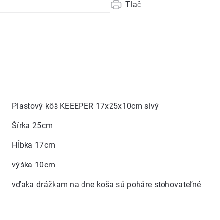
Tlač
Plastový kôš KEEEPER 17x25x10cm sivý
Šírka 25cm
Hĺbka 17cm
výška 10cm
vďaka drážkam na dne koša sú poháre stohovateľné