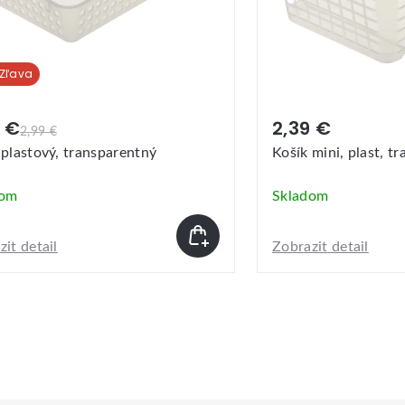
9 €
1,69 €
 mini, plast, transparentný
Košík stohovateľný, 
transparentný
dom
Skladom
it detail
Zobrazit detail