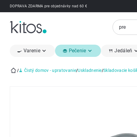
Prejsť
DOPRAVA ZDARMA pre objednávky nad 60 €
na
obsah
🍳 Varenie
🧁 Pečenie
🍴 Jedáleň
/
🧹 Čistý domov - upratovanie
/
Uskladnenie
/
Skladovacie koší
Domov