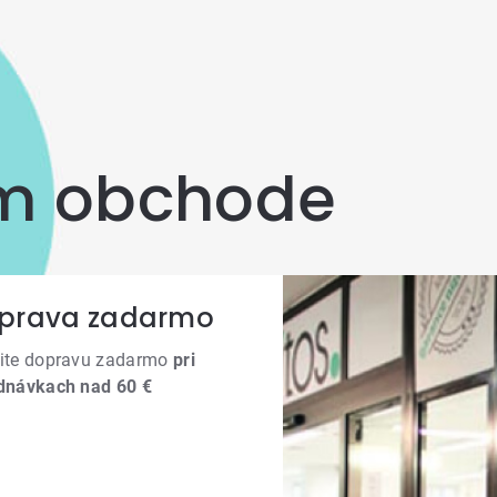
om obchode
prava zadarmo
ite dopravu zadarmo
pri
dnávkach nad 60 €