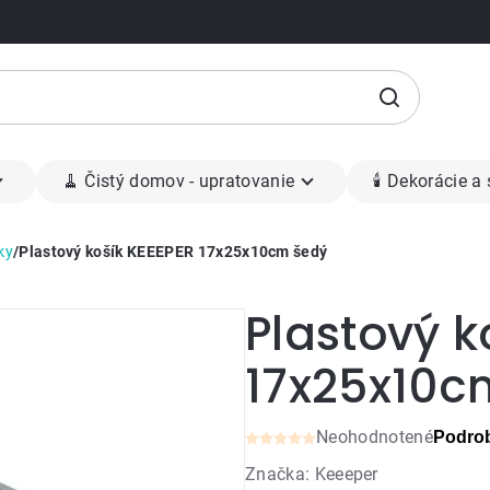
🧹 Čistý domov - upratovanie
🕯 Dekorácie a
ky
/
Plastový košík KEEEPER 17x25x10cm šedý
Plastový k
17x25x10c
Neohodnotené
Podrob
Priemerné
Značka:
Keeeper
hodnotenie