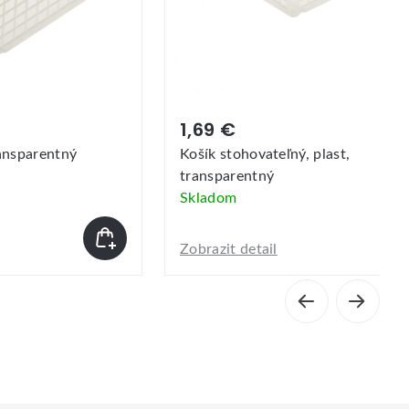
1,69 €
plast,
Plastový košík HEIDRUN 30x20x
MIX farieb
Skladom
Zobrazit detail