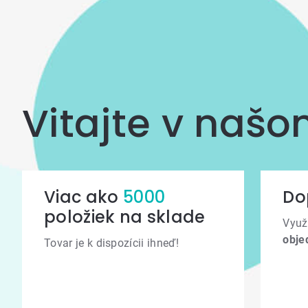
Vitajte v naš
Viac ako
5000
Do
položiek na sklade
Využ
obje
Tovar je k dispozícii ihneď!