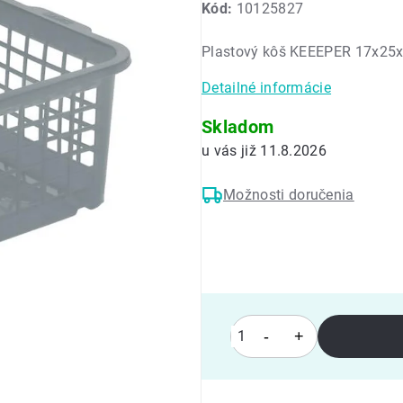
Kód:
10125827
produktu
je
Plastový kôš KEEEPER 17x25
0,0
z
Detailné informácie
5
hviezdičiek.
Skladom
11.8.2026
Možnosti doručenia