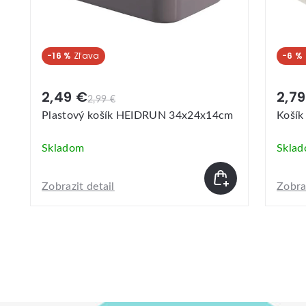
-6 %
2,79 €
2,3
2,99 €
Košík plastový, transparentný
Košík
Skladom
Skla
Zobrazit detail
Zobraz