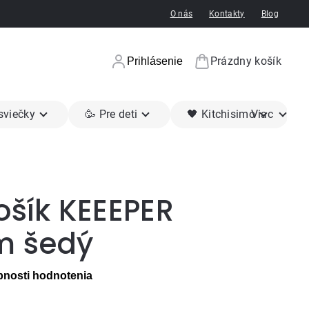
O nás
Kontakty
Blog
Prázdny košík
Prihlásenie
Nákupný koší
 sviečky
🥳 Pre deti
🖤 Kitchisimo
Viac
ošík KEEEPER
m šedý
nosti hodnotenia