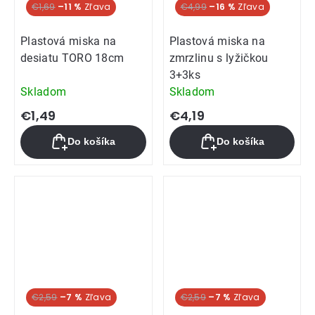
€1,69
–11 %
€4,99
–16 %
Plastová miska na
Plastová miska na
desiatu TORO 18cm
zmrzlinu s lyžičkou
3+3ks
Skladom
Skladom
€1,49
€4,19
Do košíka
Do košíka
€2,59
–7 %
€2,59
–7 %