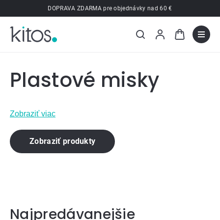
Prejsť
DOPRAVA ZDARMA pre objednávky nad 60 €
na
obsah
Plastové misky
Zobraziť viac
Zobraziť produkty
Najpredávanejšie