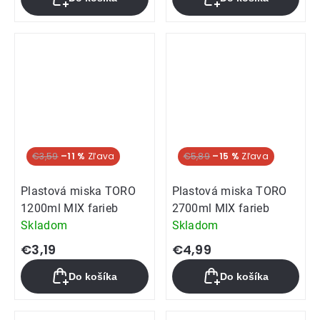
je
5,0
z
5
hviezdičiek.
€3,59
–11 %
€5,89
–15 %
Plastová miska TORO
Plastová miska TORO
1200ml MIX farieb
2700ml MIX farieb
Skladom
Skladom
€3,19
€4,99
Do košíka
Do košíka