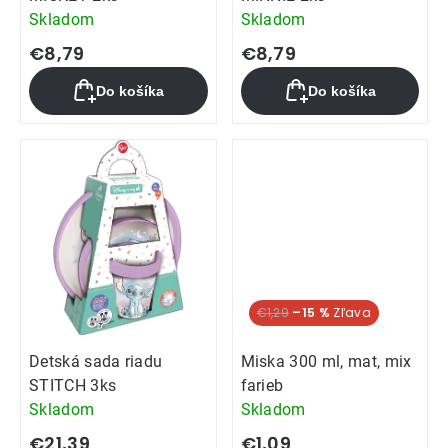
Skladom
Skladom
€8,79
€8,79
Do košíka
Do košíka
€1,29
–15 %
Detská sada riadu
Miska 300 ml, mat, mix
STITCH 3ks
farieb
Skladom
Skladom
€21,39
€1,09