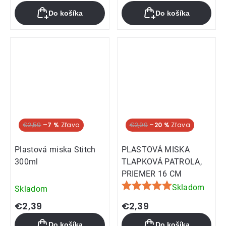
Do košíka
Do košíka
€2,59
–7 %
€2,99
–20 %
Plastová miska Stitch
PLASTOVÁ MISKA
300ml
TLAPKOVÁ PATROLA,
PRIEMER 16 CM
Skladom
Skladom
Priemerné
hodnotenie
€2,39
€2,39
produktu
Do košíka
Do košíka