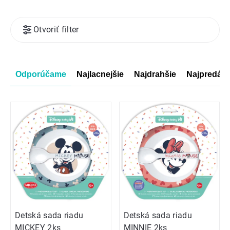
Výpis
Otvoriť filter
produktov
Radenie
Odporúčame
Najlacnejšie
Najdrahšie
Najpredáva
produktov
Detská sada riadu
Detská sada riadu
MICKEY 2ks
MINNIE 2ks