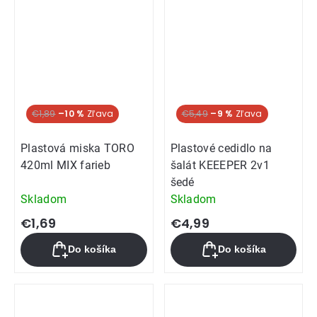
€1,89
–10 %
€5,49
–9 %
Plastová miska TORO
Plastové cedidlo na
420ml MIX farieb
šalát KEEEPER 2v1
šedé
Skladom
Skladom
€1,69
€4,99
Do košíka
Do košíka