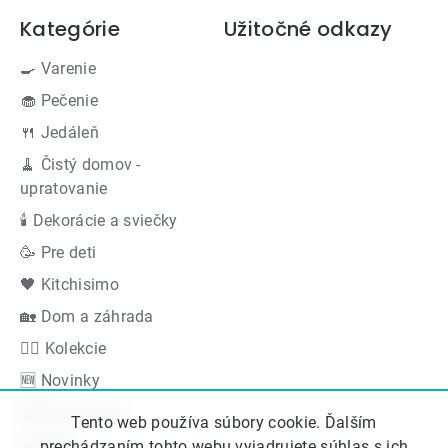
Kategórie
Užitočné odkazy
🍳 Varenie
🧁 Pečenie
🍴 Jedáleň
🧹 Čistý domov -
upratovanie
🕯 Dekorácie a sviečky
🥳 Pre deti
🖤 Kitchisimo
🏡 Dom a záhrada
👍🏻 Kolekcie
🆕 Novinky
Akčná ponuka
Tento web používa súbory cookie. Ďalším
Značky
prechádzaním tohto webu vyjadrujete súhlas s ich