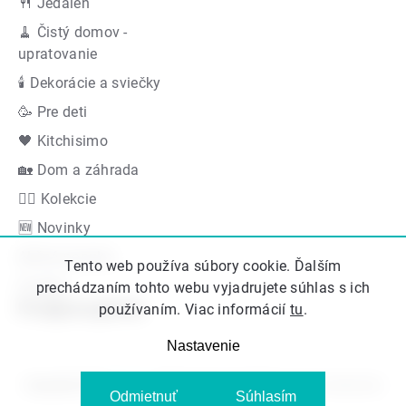
🍴 Jedáleň
🧹 Čistý domov -
upratovanie
🕯 Dekorácie a sviečky
🥳 Pre deti
🖤 Kitchisimo
🏡 Dom a záhrada
👍🏻 Kolekcie
🆕 Novinky
Akčná ponuka
Tento web používa súbory cookie. Ďalším
Značky
prechádzaním tohto webu vyjadrujete súhlas s ich
Podporujeme
používaním. Viac informácií
tu
.
Nastavenie
Copyright 2026
Kitos.sk
. Všetky práva vyhradené.
Upraviť nastavenie
Odmietnuť
Súhlasím
cookies