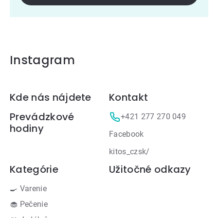
Instagram
Zápätie
Kde nás nájdete
Kontakt
Prevádzkové
+421 277 270 049
hodiny
Facebook
kitos_czsk/
Kategórie
Užitočné odkazy
🍳 Varenie
🧁 Pečenie