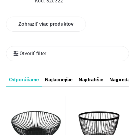
Kód:
320322
Zobraziť viac produktov
Výpis
Otvoriť filter
produktov
Radenie
Odporúčame
Najlacnejšie
Najdrahšie
Najpredáva
produktov