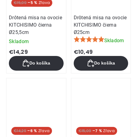
€15,09
–5 %
Drôtená misa na ovocie
Drôtená misa na ovocie
KITCHISIMO čierna
KITCHISIMO čierna
Ø25,5cm
Ø25cm
Skladom
Skladom
Priemerné
hodnotenie
€14,29
€10,49
produktu
Do košíka
Do košíka
je
5,0
z
5
hviezdičiek.
€14,29
–6 %
€15,09
–7 %