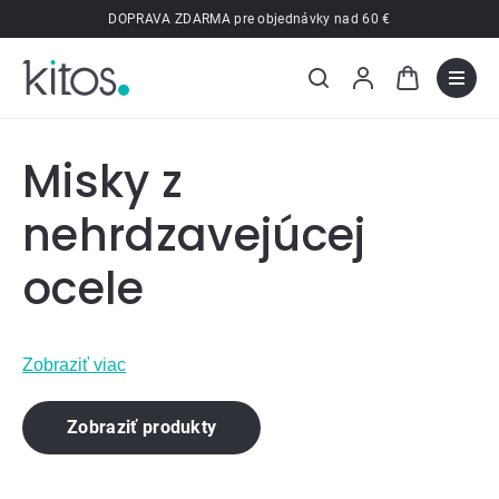
Prejsť
DOPRAVA ZDARMA pre objednávky nad 60 €
na
obsah
Misky z
nehrdzavejúcej
ocele
Zobraziť viac
Zobraziť produkty