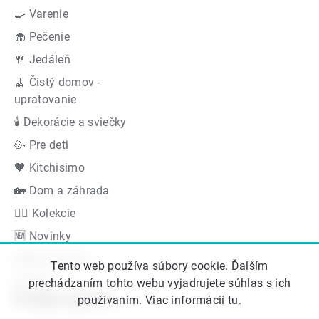
🍳 Varenie
🧁 Pečenie
🍴 Jedáleň
🧹 Čistý domov -
upratovanie
🕯 Dekorácie a sviečky
🥳 Pre deti
🖤 Kitchisimo
🏡 Dom a záhrada
👍🏻 Kolekcie
🆕 Novinky
Akčná ponuka
Tento web používa súbory cookie. Ďalším
Značky
prechádzaním tohto webu vyjadrujete súhlas s ich
Podporujeme
používaním. Viac informácií
tu
.