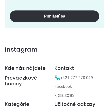
Prihlásiť sa
Instagram
Zápätie
Kde nás nájdete
Kontakt
Prevádzkové
+421 277 270 049
hodiny
Facebook
kitos_czsk/
Kategórie
Užitočné odkazy