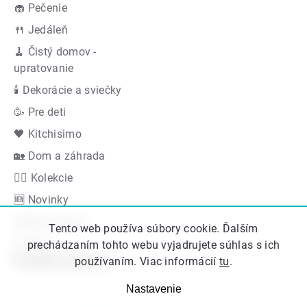
🧁 Pečenie
🍴 Jedáleň
🧹 Čistý domov -
upratovanie
🕯 Dekorácie a sviečky
🥳 Pre deti
🖤 Kitchisimo
🏡 Dom a záhrada
👍🏻 Kolekcie
🆕 Novinky
Akčná ponuka
Tento web používa súbory cookie. Ďalším
Značky
prechádzaním tohto webu vyjadrujete súhlas s ich
Podporujeme
používaním. Viac informácií
tu
.
Nastavenie