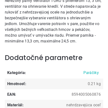
Nerezový parný ventilátor TORO s priemerom 13, 3 cm,
ventilátor na ohrievanie knedlí. V strede naparovača je
rukoväť z nehrdzavejúcej ocele na jednoduchšie a
bezpečnejšie vyberanie ventilátora s ohrievaným
jedlom. Umožňuje varenie potravín v pare, použitie vo
všetkých bežných veľkostiach hrncov a pekáčov,
možno umývať v umývačke riadu. Priemer parníka -
minimálne 13,3 cm, maximálne 24,5 cm.
Dodatočné parametre
Kategória
:
Paráčiky
Hmotnosť
:
0.21 kg
EAN
:
8594005060876
Materiál
:
nehrdzavejúca oceľ