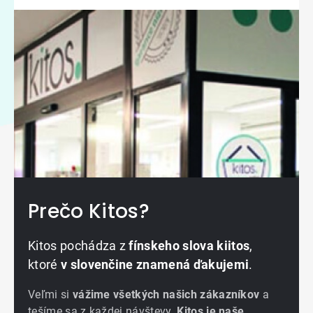
Prečo Kitos?
Kitos pochádza z
fínskeho slova kiitos
,
ktoré
v slovenčine znamená ďakujemi
.
Veľmi si
vážime všetkých našich zákazníkov
a
tešíme sa z každej návštevy.
Kitos je naše