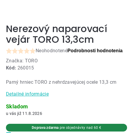
Nerezový naparovací
vejár TORO 13,3cm
Neohodnotené
Podrobnosti hodnotenia
Priemerné
Značka:
TORO
hodnotenie
Kód:
260015
produktu
je
Parný hrniec TORO z nehrdzavejúcej ocele 13,3 cm
0,0
z
Detailné informácie
5
hviezdičiek.
Skladom
11.8.2026
Doprava zdarma
pre objednávky nad 60 €