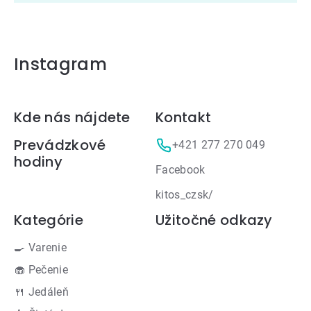
Instagram
Zápätie
Kde nás nájdete
Kontakt
Prevádzkové
+421 277 270 049
hodiny
Facebook
kitos_czsk/
Kategórie
Užitočné odkazy
🍳 Varenie
🧁 Pečenie
🍴 Jedáleň