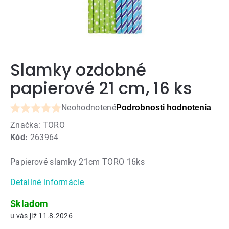
Slamky ozdobné
papierové 21 cm, 16 ks
Neohodnotené
Podrobnosti hodnotenia
Priemerné
Značka:
TORO
hodnotenie
Kód:
263964
produktu
je
Papierové slamky 21cm TORO 16ks
0,0
z
Detailné informácie
5
hviezdičiek.
Skladom
11.8.2026