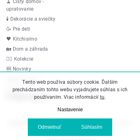
🧹 Čistý domov -
upratovanie
🕯 Dekorácie a sviečky
🥳 Pre deti
🖤 Kitchisimo
🏡 Dom a záhrada
👍🏻 Kolekcie
🆕 Novinky
Akčná ponuka
Tento web používa súbory cookie. Ďalším
Značky
prechádzaním tohto webu vyjadrujete súhlas s ich
Podporujeme
používaním. Viac informácií
tu
.
Nastavenie
Copyright 2026
Kitos.sk
. Všetky práva vyhradené.
Upraviť nastavenie
Odmietnuť
Súhlasím
cookies
Vytvoril Shoptet Premium