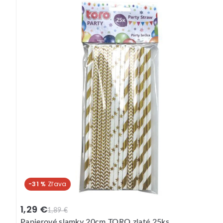
-31 %
1,29 €
1,89 €
Papierové slamky 20cm TORO zlaté 25ks