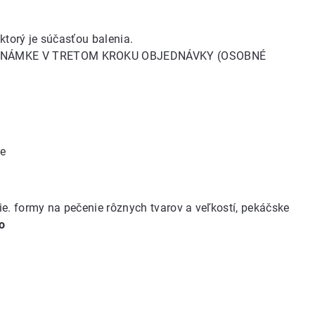
ktorý je súčasťou balenia.
POZNÁMKE V TRETOM KROKU OBJEDNÁVKY (OSOBNÉ
ie
ie
.
formy na pečenie
rôznych tvarov a veľkostí,
pekáčske
o