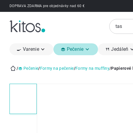
Prejsť
DOPRAVA ZDARMA pre objednávky nad 60 €
na
obsah
🍳 Varenie
🧁 Pečenie
🍴 Jedáleň
/
🧁 Pečenie
/
Formy na pečenie
/
Formy na muffiny
/
Papierové 
Domov