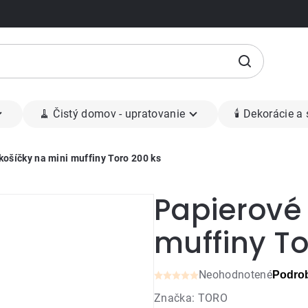
🧹 Čistý domov - upratovanie
🕯 Dekorácie a
košíčky na mini muffiny Toro 200 ks
Papierové 
muffiny To
Neohodnotené
Podrob
Priemerné
Značka:
TORO
hodnotenie