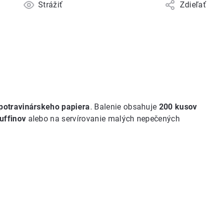
Strážiť
Zdieľať
potravinárskeho papiera
. Balenie obsahuje
200 kusov
uffinov
alebo na servírovanie malých nepečených