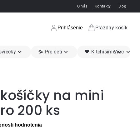
O nás
Kontakty
Blog
Prázdny košík
Prihlásenie
Nákupný koší
 sviečky
🥳 Pre deti
🖤 Kitchisimo
Viac
košíčky na mini
ro 200 ks
nosti hodnotenia