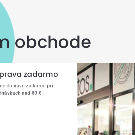
om obchode
prava zadarmo
ite dopravu zadarmo
pri
dnávkach nad 60 €