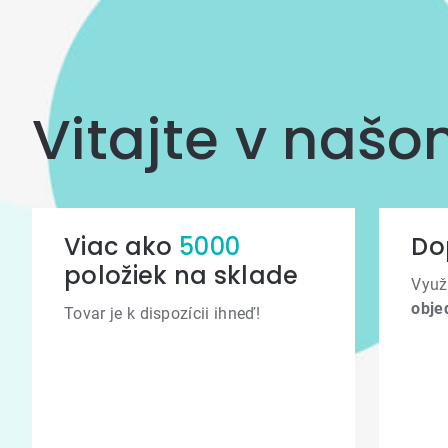
Vitajte v naš
Viac ako
5000
Do
položiek na sklade
Využ
obje
Tovar je k dispozícii ihneď!