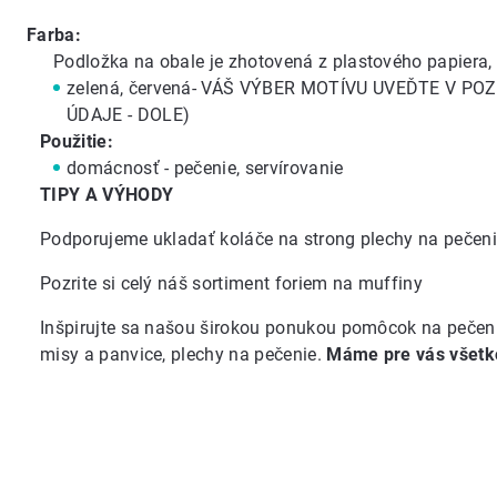
Farba:
Podložka na obale je zhotovená z plastového papiera, 
zelená, červená- VÁŠ VÝBER MOTÍVU UVEĎTE V 
ÚDAJE - DOLE)
Použitie:
domácnosť - pečenie, servírovanie
TIPY A VÝHODY
Podporujeme ukladať koláče na
strong plechy na pečen
Pozrite si celý náš
sortiment foriem na muffiny
Inšpirujte sa našou širokou ponukou
pomôcok na pečen
misy a panvice
,
plechy na pečenie
.
Máme pre vás všetk