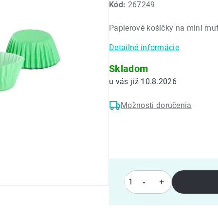
Kód:
267249
produktu
je
Papierové košíčky na mini mu
0,0
z
Detailné informácie
5
hviezdičiek.
Skladom
10.8.2026
Možnosti doručenia