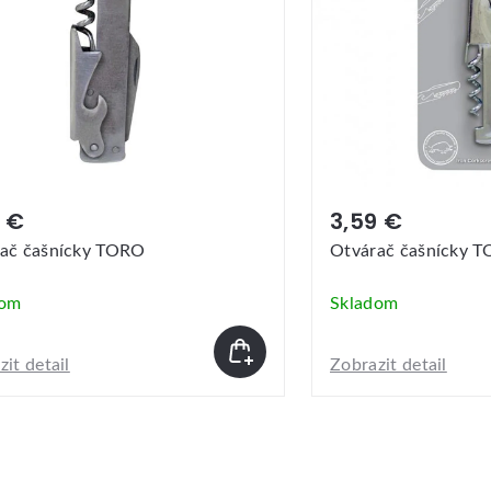
9 €
3,59 €
ač čašnícky TORO
Otvárač čašnícky 
dom
Skladom
it detail
Zobrazit detail