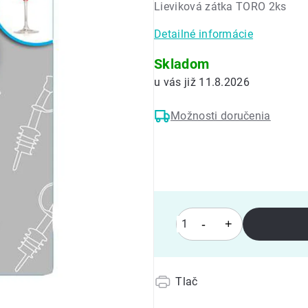
Lieviková zátka TORO 2ks
0,0
z
Detailné informácie
5
hviezdičiek.
Skladom
11.8.2026
Možnosti doručenia
Tlač