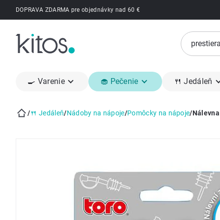
Prejsť
DOPRAVA ZDARMA pre objednávky nad 60 €
na
obsah
🍳 Varenie
🧁 Pečenie
🍴 Jedáleň
/
🍴 Jedáleň
/
Nádoby na nápoje
/
Pomôcky na nápoje
/
Nálevna
Domov