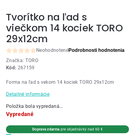
Tvorítko na ľad s
viečkom 14 kociek TORO
29x12cm
Neohodnotené
Podrobnosti hodnotenia
Priemerné
Značka:
TORO
hodnotenie
Kód:
267159
produktu
je
Forma na ľad s vekom 14 kociek TORO 29x12cm
0,0
z
Detailné informácie
5
hviezdičiek.
Položka bola vypredaná…
Vypredané
Doprava zdarma
pre objednávky nad 60 €