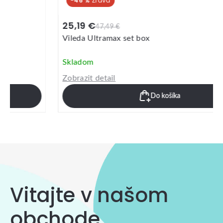
-46 %
25,19 €
47,49 €
Vileda Ultramax set box
Skladom
Zobrazit detail
Do košíka
Vitajte v našom
obchode