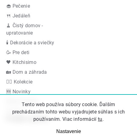
🧁 Pečenie
🍴 Jedáleň
🧹 Čistý domov -
upratovanie
🕯 Dekorácie a sviečky
🥳 Pre deti
🖤 Kitchisimo
🏡 Dom a záhrada
👍🏻 Kolekcie
🆕 Novinky
Akčná ponuka
Tento web používa súbory cookie. Ďalším
Značky
prechádzaním tohto webu vyjadrujete súhlas s ich
Podporujeme
používaním. Viac informácií
tu
.
Nastavenie