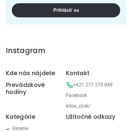
Prihlásiť sa
Instagram
Zápätie
Kde nás nájdete
Kontakt
Prevádzkové
+421 277 270 049
hodiny
Facebook
kitos_czsk/
Kategórie
Užitočné odkazy
🍳 Varenie