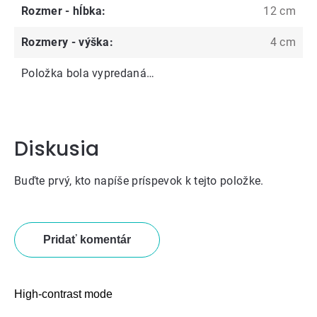
Rozmer - hĺbka
:
12 cm
Rozmery - výška
:
4 cm
Položka bola vypredaná…
Diskusia
Buďte prvý, kto napíše príspevok k tejto položke.
Pridať komentár
High-contrast mode