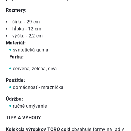
Rozmery:
šírka - 29 cm
hĺbka - 12 cm
výška - 2,2 cm
Materiál:
syntetická guma
Farba:
červená, zelená, sivá
Použitie:
domácnosť - mraznička
Údržba:
ručné umývanie
TIPY A VÝHODY
Kolekcia výrobkov TORO cold
obsahuje
formy na ľad
v