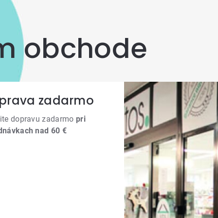
om obchode
prava zadarmo
ite dopravu zadarmo
pri
dnávkach nad 60 €