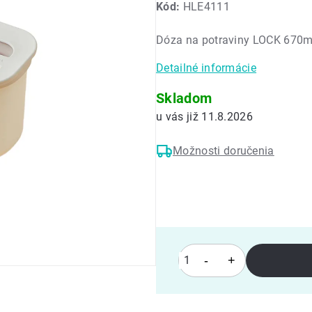
Kód:
HLE4111
produktu
je
Dóza na potraviny LOCK 670m
0,0
z
Detailné informácie
5
hviezdičiek.
Skladom
11.8.2026
Možnosti doručenia