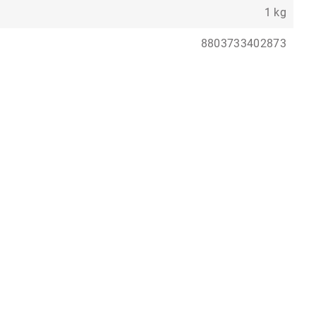
1 kg
8803733402873