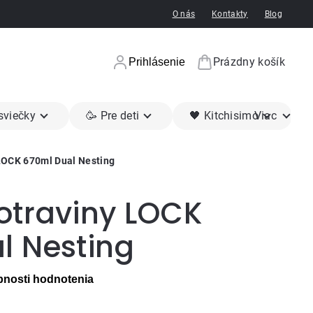
O nás
Kontakty
Blog
Prázdny košík
Prihlásenie
Nákupný koší
 sviečky
🥳 Pre deti
🖤 Kitchisimo
Viac
LOCK 670ml Dual Nesting
otraviny LOCK
l Nesting
nosti hodnotenia