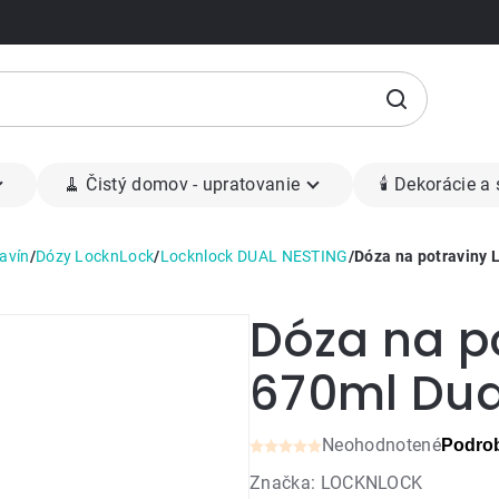
🧹 Čistý domov - upratovanie
🕯 Dekorácie a
avín
/
Dózy LocknLock
/
Locknlock DUAL NESTING
/
Dóza na potraviny 
Dóza na p
670ml Dua
Neohodnotené
Podrob
Priemerné
Značka:
LOCKNLOCK
hodnotenie