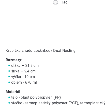
Tlač
Krabička z radu LocknLock Dual Nesting
Rozmery
:
dĺžka – 21,8 cm
šírka – 9,4 cm
výška - 10 cm
objem - 670 ml
Materiál
:
telo - plast polypropylén (PP)
viečko - termoplastický polyester (PCT), termoplastick