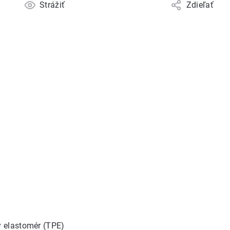
Strážiť
Zdieľať
ý elastomér (TPE)