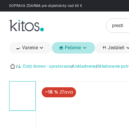
Prejsť
DOPRAVA ZDARMA pre objednávky nad 60 €
na
obsah
🍳 Varenie
🧁 Pečenie
🍴 Jedáleň
/
🧹 Čistý domov - upratovanie
/
Uskladnenie
/
Skladovanie potr
Domov
–16 %