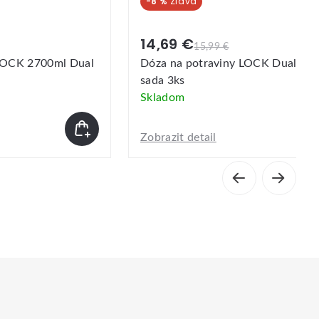
-8 %
-6 %
14,69 €
17,59 €
15,99 €
1
Dóza na potraviny LOCK Dual Nesting
Dóza na po
sada 3ks
sada 3ks
Skladom
Skladom
Zobrazit detail
Zobrazit det