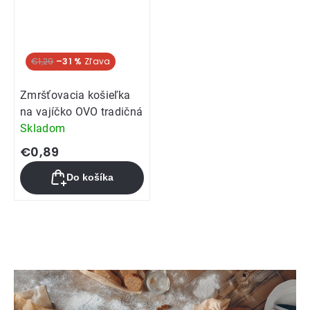
€1,29
–31 %
Zmršťovacia košieľka
na vajíčko OVO tradičná
Skladom
€0,89
Do košíka
Ovládacie
prvky
výpisu