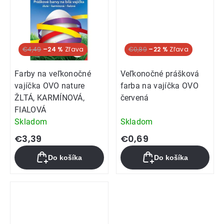
€4,49
–24 %
€0,89
–22 %
Farby na veľkonočné
Veľkonočné prášková
vajíčka OVO nature
farba na vajíčka OVO
ŽLTÁ, KARMÍNOVÁ,
červená
FIALOVÁ
Skladom
Skladom
€3,39
€0,69
Do košíka
Do košíka