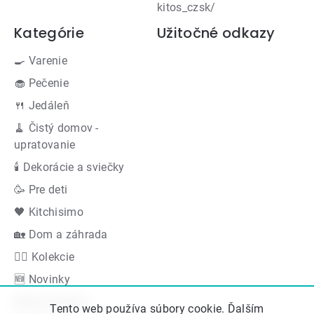
kitos_czsk/
Kategórie
Užitočné odkazy
🍳 Varenie
🧁 Pečenie
🍴 Jedáleň
🧹 Čistý domov -
upratovanie
🕯 Dekorácie a sviečky
🥳 Pre deti
🖤 Kitchisimo
🏡 Dom a záhrada
👍🏻 Kolekcie
🆕 Novinky
Akčná ponuka
Tento web používa súbory cookie. Ďalším