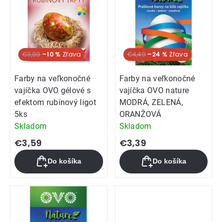
€3,99
–10 %
€4,49
–24 %
Farby na veľkonočné
Farby na veľkonočné
vajíčka OVO gélové s
vajíčka OVO nature
efektom rubínový ligot
MODRÁ, ZELENÁ,
5ks
ORANŽOVÁ
Skladom
Skladom
€3,59
€3,39
Do košíka
Do košíka