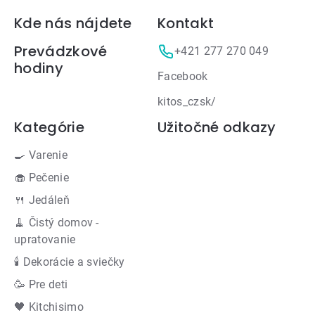
Zápätie
Kde nás nájdete
Kontakt
Prevádzkové
+421 277 270 049
hodiny
Facebook
kitos_czsk/
Kategórie
Užitočné odkazy
🍳 Varenie
🧁 Pečenie
🍴 Jedáleň
🧹 Čistý domov -
upratovanie
🕯 Dekorácie a sviečky
🥳 Pre deti
🖤 Kitchisimo