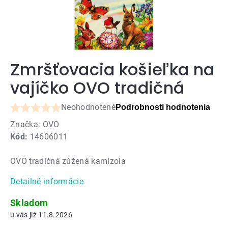
Zmršťovacia košieľka na
vajíčko OVO tradičná
Neohodnotené
Podrobnosti hodnotenia
Priemerné
Značka:
OVO
hodnotenie
Kód:
14606011
produktu
je
OVO tradičná zúžená kamizola
0,0
z
Detailné informácie
5
hviezdičiek.
Skladom
11.8.2026