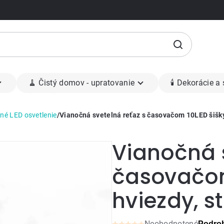
🧹 Čistý domov - upratovanie
🕯 Dekorácie a
né LED osvetlenie
/
Vianočná svetelná reťaz s časovačom 10LED šišky
Vianočná s
časovačom
hviezdy, 
Neohodnotené
Podrob