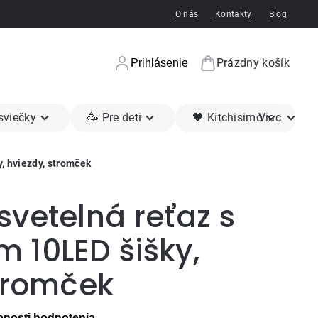
O nás
Kontakty
Blog
Prázdny košík
Prihlásenie
Nákupný koší
 sviečky
🥳 Pre deti
🖤 Kitchisimo
Viac
, hviezdy, stromček
vetelná reťaz s
 10LED šišky,
stromček
nosti hodnotenia