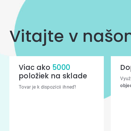
Vitajte v naš
Viac ako
5000
Do
položiek na sklade
Využ
obje
Tovar je k dispozícii ihneď!