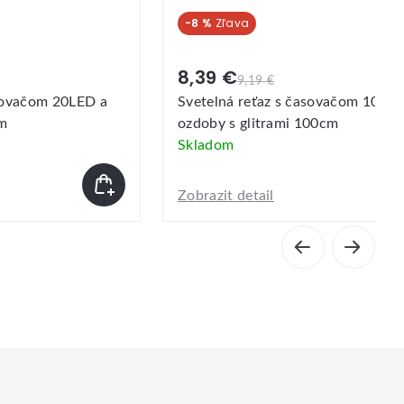
-11 %
7,09 €
7,99 €
asovačom 10LED
Svetelná reťaz s časovačom 30LE
100cm
perly 100cm
Skladom
Zobrazit detail