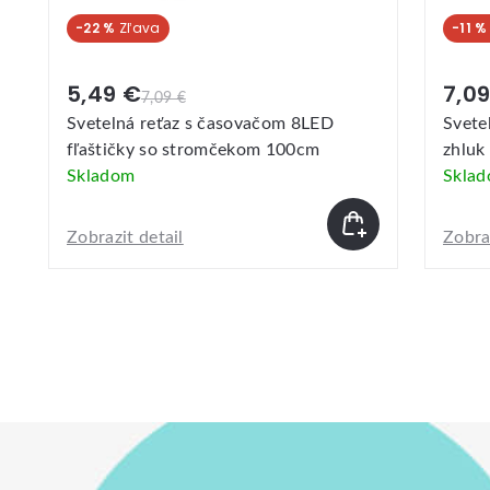
-11 %
-9 %
7,09 €
7,9
7,99 €
Svetelná reťaz s časovačom 100LED
Svete
zhluk 100cm
20 oz
Skladom
Skla
Zobrazit detail
Zobraz