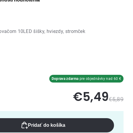
sovačom 10LED šišky, hviezdy, stromček
Doprava zdarma
pre objednávky nad 60 €
€5,49
€5,89
Pridať do košíka