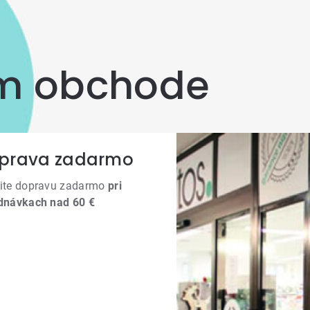
om obchode
prava zadarmo
ite dopravu zadarmo
pri
dnávkach nad 60 €