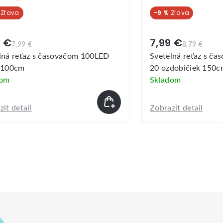
-8 %
9 €
8,39 €
8,79 €
9,19 €
lná reťaz s časovačom 20LED a
Svetelná reťaz s č
dobičiek 150cm
ozdoby s glitrami 
dom
Skladom
it detail
Zobrazit detail