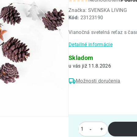
Priemerné
Značka:
SVENSKA LIVING
hodnotenie
Kód:
23123190
produktu
je
Vianočná svetelná reťaz s ča
0,0
z
Detailné informácie
5
hviezdičiek.
Skladom
11.8.2026
Možnosti doručenia