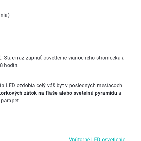
enia)
ť. Stačí raz zapnúť osvetlenie vianočného stromčeka a
8 hodín.
nia LED ozdobia celý váš byt v posledných mesiacoch
korkových zátok na fľaše alebo svetelnú pyramídu
a
 parapet.
Vnútorné LED osvetlenie