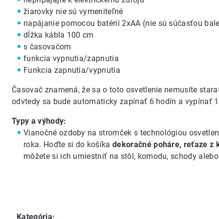
žiarovky nie sú vymeniteľné
napájanie pomocou batérií 2xAA (nie sú súčasťou bal
dĺžka kábla 100 cm
s časovačom
funkcia vypnutia/zapnutia
Funkcia zapnutia/vypnutia
Časovač znamená, že sa o toto osvetlenie nemusíte stara
odvtedy sa bude automaticky zapínať 6 hodín a vypínať 1
Typy a výhody:
Vianočné ozdoby na stromček
s technológiou osvetle
roka. Hoďte si do košíka
dekoračné poháre, reťaze z 
môžete si ich umiestniť na stôl, komodu, schody alebo
Kategória
: