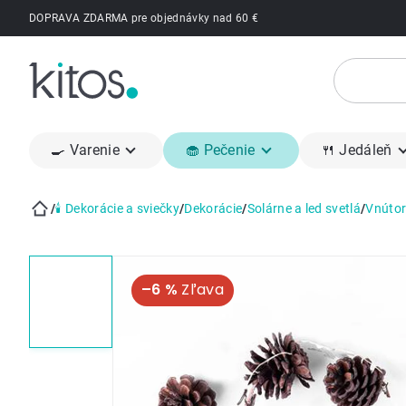
Prejsť
DOPRAVA ZDARMA pre objednávky nad 60 €
na
obsah
🍳 Varenie
🧁 Pečenie
🍴 Jedáleň
/
🕯 Dekorácie a sviečky
/
Dekorácie
/
Solárne a led svetlá
/
Vnútor
Domov
–6 %