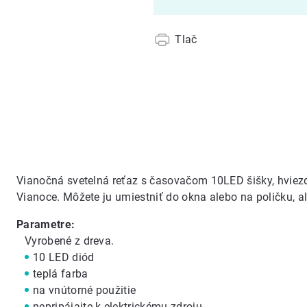
Tlač
Vianočná svetelná reťaz s časovačom 10LED šišky, hviezd
Vianoce. Môžete ju umiestniť do okna alebo na poličku, ale
Parametre:
Vyrobené z dreva.
10 LED diód
teplá farba
na vnútorné použitie
nepripájajte k elektrickému zdroju