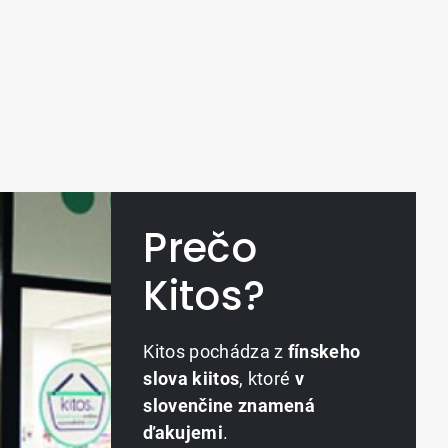
Prečo
Kitos?
Kitos pochádza z
fínskeho
slova kiitos
, ktoré
v
slovenčine znamená
ďakujemi
.