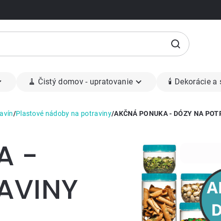
🧹 Čistý domov - upratovanie
🕯 Dekorácie a
avín
/
Plastové nádoby na potraviny
/
AKČNÁ PONUKA - DÓZY NA POT
A -
AVINY