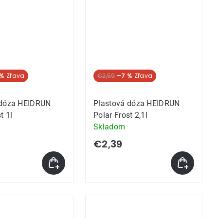
 %
€2,59
–7 %
 dóza HEIDRUN
Plastová dóza HEIDRUN
t 1l
Polar Frost 2,1l
Skladom
€2,39