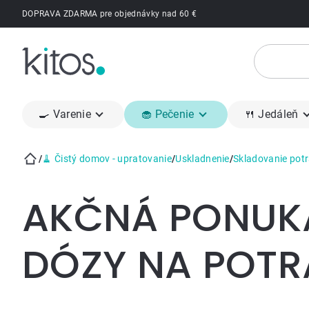
Prejsť
DOPRAVA ZDARMA pre objednávky nad 60 €
na
obsah
🍳 Varenie
🧁 Pečenie
🍴 Jedáleň
/
🧹 Čistý domov - upratovanie
/
Uskladnenie
/
Skladovanie potr
Domov
AKČNÁ PONUK
DÓZY NA POTR