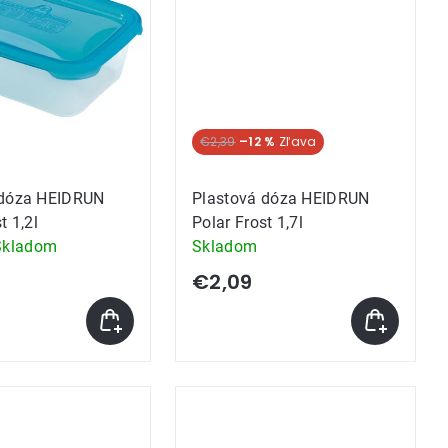
€2,39
–12 %
 dóza HEIDRUN
Plastová dóza HEIDRUN
t 1,2l
Polar Frost 1,7l
Skladom
Skladom
e
€2,09
k.