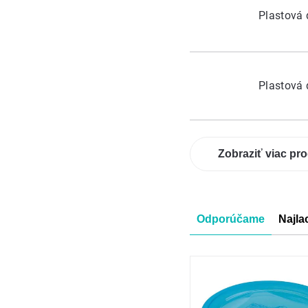
Plastová 
Plastová 
Zobraziť viac pr
Radenie
Odporúčame
Najla
produkt
Výpis
produkt