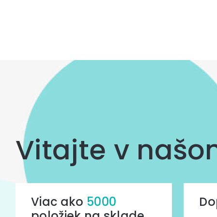
Ovládacie
prvky
výpisu
Vitajte v naš
Viac ako
5000
Do
položiek na sklade