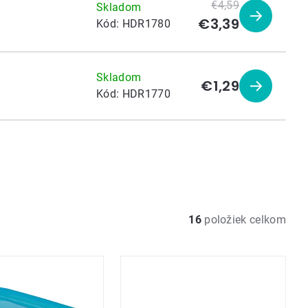
€4,59
Skladom
€3,39
Zobraziť
Kód:
HDR1780
produkt
Skladom
€1,29
Zobraziť
Kód:
HDR1770
produkt
16
položiek celkom