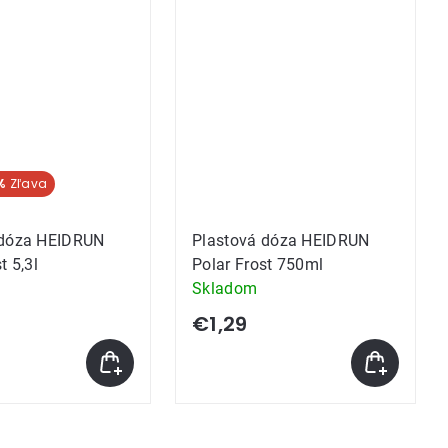
hviezdičiek.
%
 dóza HEIDRUN
Plastová dóza HEIDRUN
t 5,3l
Polar Frost 750ml
Skladom
€1,29