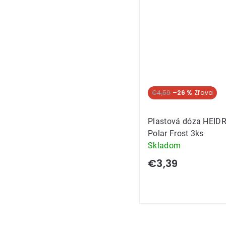
€4,59
–26 %
Plastová dóza HEID
Polar Frost 3ks
Skladom
€3,39