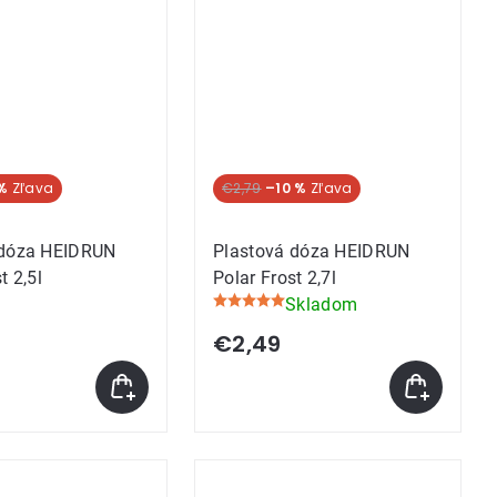
%
€2,79
–10 %
 dóza HEIDRUN
Plastová dóza HEIDRUN
t 2,5l
Polar Frost 2,7l
Skladom
Priemerné
hodnotenie
€2,49
produktu
je
5,0
z
5