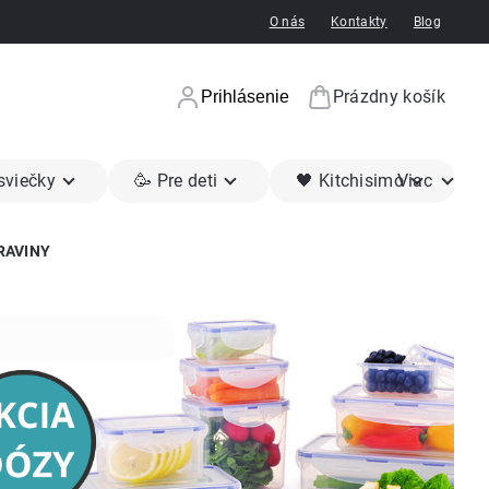
O nás
Kontakty
Blog
Prázdny košík
Prihlásenie
Nákupný koší
 sviečky
🥳 Pre deti
🖤 Kitchisimo
Viac
RAVINY