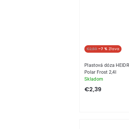
€2,59
–7 %
Plastová dóza HEID
Polar Frost 2,4l
Skladom
€2,39