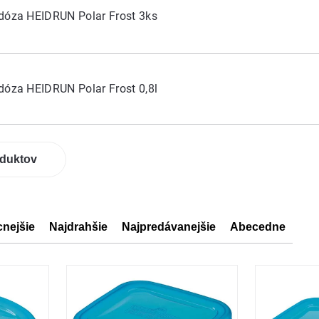
dóza HEIDRUN Polar Frost 3ks
dóza HEIDRUN Polar Frost 0,8l
oduktov
cnejšie
Najdrahšie
Najpredávanejšie
Abecedne
ov
ov