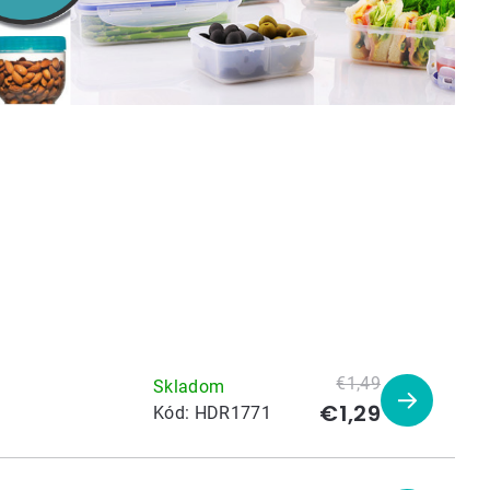
€1,49
Skladom
€1,29
Zobraziť
Kód:
HDR1771
produkt