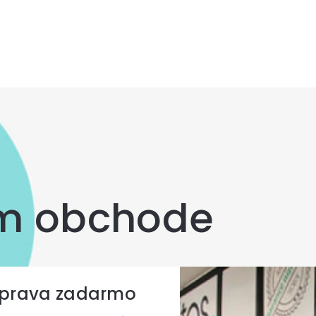
hviezdičiek.
om obchode
prava zadarmo