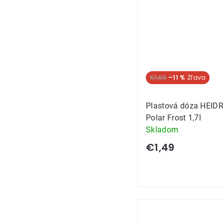
€1,69
–11 %
Plastová dóza HEID
Polar Frost 1,7l
Skladom
€1,49