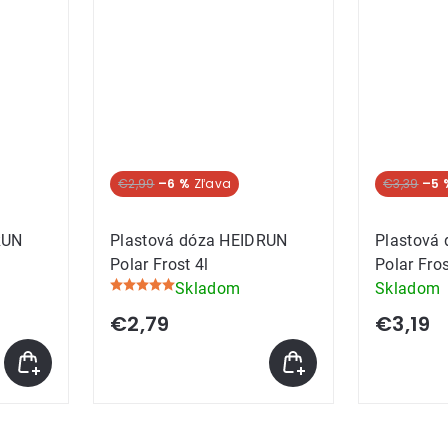
€2,99
–6 %
€3,39
–5 
RUN
Plastová dóza HEIDRUN
Plastová
Polar Frost 4l
Polar Fros
Skladom
Skladom
Priemerné
hodnotenie
€2,79
€3,19
produktu
je
5,0
z
5