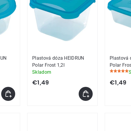
RUN
Plastová dóza HEIDRUN
Plastová
Polar Frost 1,2l
Polar Fros
Skladom
Priemerné
hodnoteni
€1,49
€1,49
produktu
je
5,0
z
5
hviezdičie