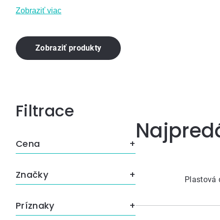
Zobraziť viac
Zobraziť produkty
Bočný
Najpred
panel
Cena
Značky
Plastová 
Príznaky