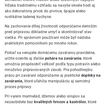
Vďaka tradičnému vzhľadu sa navyše skvele hodí aj
ako dekoratívny prvok do pivnice, špajze alebo
rustikálne ladenej kuchyne.
Na zachovanie dlhej životnosti odporúčame demižón
pred prípravou dôkladne umyť a skontrolovať stav
viečka. Pri správnom používaní môže byť nádoba
praktickým pomocníkom po mnoho rokov.
Pokiaľ sa venujete domácemu zaváraniu pravidelne,
určite oceníte aj ďalšie
poháre na zaváranie
, ktoré
umožnia prispôsobiť veľkosť podľa typu potravín alebo
množstvo pripravovaných zásob. Pre pohodlnejšiu
prácu pri zaváraní odporúčame aj praktické
doplnky na
zaváranie,
ktoré uľahčia manipuláciu aj samotný
proces prípravy.
Pri varení marmelád, džemov alebo sirupov sa
nezaobídete bez
kvalitných hrncov a kastrólov
, ktoré