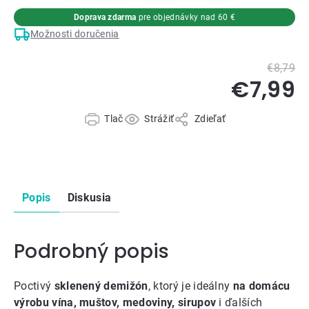
Doprava zdarma
pre objednávky nad 60 €
Možnosti doručenia
€8,79
€7,99
Tlač
Strážiť
Zdieľať
Popis
Diskusia
Podrobný popis
Poctivý
sklenený demižón
, ktorý je ideálny
na domácu
výrobu vína, muštov, medoviny, sirupov
i ďalších