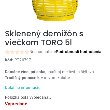
Sklenený demižón s
viečkom TORO 5l
Neohodnotené
Podrobnosti hodnotenia
Priemerné
Kód:
PT20797
hodnotenie
produktu
Domáce víno, pálenka
, mušt aj medovina štýlovo
je
Tradičný pomocník
v novom kabáte
0,0
z
Detailné informácie
5
hviezdičiek.
Položka bola vypredaná…
Vypredané