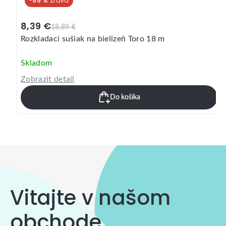
-55 %
8,39 €
18,89 €
Rozkladací sušiak na bielizeň Toro 18 m
Skladom
Zobrazit detail
Do košíka
Vitajte v našom
obchode