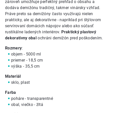
zároveň umožňuje perfektný prehľad o obsahu a
dodáva demižónu tradičný, takmer vinársky vzhľad.
Práve preto sa demižóny často využívajú nielen
prakticky, ale aj dekoratívne - napríklad pri štýlovom
servírovaní domácich nápojov alebo ako súčasť
rustikálne ladených interiérov.
Praktický plastový
dekoratívny obal
ochráni demižón pred poškodením.
Rozmery
:
objem - 5000 ml
priemer - 18,5 cm
výška - 35,5 cm
Materiál
sklo, plast
Farba
poháre - transparentné
obal, viečko - žltá