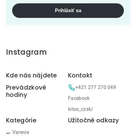
Prihlásiť sa
Instagram
Zápätie
Kde nás nájdete
Kontakt
Prevádzkové
+421 277 270 049
hodiny
Facebook
kitos_czsk/
Kategórie
Užitočné odkazy
🍳 Varenie