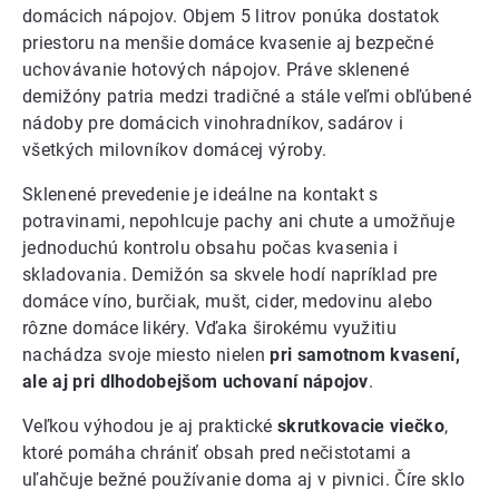
domácich nápojov. Objem 5 litrov ponúka dostatok
priestoru na menšie domáce kvasenie aj bezpečné
uchovávanie hotových nápojov. Práve sklenené
demižóny patria medzi tradičné a stále veľmi obľúbené
nádoby pre domácich vinohradníkov, sadárov i
všetkých milovníkov domácej výroby.
Sklenené prevedenie je ideálne na kontakt s
potravinami, nepohlcuje pachy ani chute a umožňuje
jednoduchú kontrolu obsahu počas kvasenia i
skladovania. Demižón sa skvele hodí napríklad pre
domáce víno, burčiak, mušt, cider, medovinu alebo
rôzne domáce likéry. Vďaka širokému využitiu
nachádza svoje miesto nielen
pri samotnom kvasení,
ale aj pri dlhodobejšom uchovaní nápojov
.
Veľkou výhodou je aj praktické
skrutkovacie viečko
,
ktoré pomáha chrániť obsah pred nečistotami a
uľahčuje bežné používanie doma aj v pivnici. Číre sklo