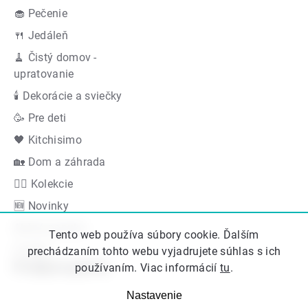
🧁 Pečenie
🍴 Jedáleň
🧹 Čistý domov -
upratovanie
🕯 Dekorácie a sviečky
🥳 Pre deti
🖤 Kitchisimo
🏡 Dom a záhrada
👍🏻 Kolekcie
🆕 Novinky
Akčná ponuka
Tento web používa súbory cookie. Ďalším
Značky
prechádzaním tohto webu vyjadrujete súhlas s ich
Podporujeme
používaním. Viac informácií
tu
.
Nastavenie