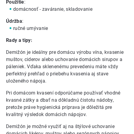
Použitie
:
domácnosť - zaváranie, skladovanie
Údržba
:
ručné umývanie
Rady a tipy:
Demižón je ideálny pre domácu výrobu vína, kvasenie
muštov, ciderov alebo uchovanie domácich sirupov a
páleniek. Vďaka sklenenému prevedeniu máte vždy
perfektný prehľad o priebehu kvasenia aj stave
uloženého nápoja.
Pri domácom kvasení odporúčame používať vhodné
kvasné zátky a dbať na dôkladnú čistotu nádoby,
pretože práve hygienická príprava je dôležitá pre
kvalitný výsledok domácich nápojov.
Demižón je možné využiť aj na štýlové uchovanie
domácich likérov, muštov alebo sezónnych nápojov.