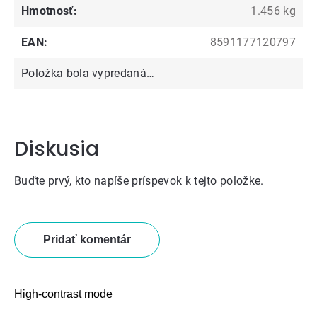
Hmotnosť
:
1.456 kg
EAN
:
8591177120797
Položka bola vypredaná…
Diskusia
Buďte prvý, kto napíše príspevok k tejto položke.
Pridať komentár
High-contrast mode