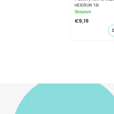
HEIDRUN 18l
Skladom
€9,19
Ovládacie
prvky
výpisu