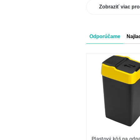
Zobraziť viac pr
Radenie
Odporúčame
Najla
produkt
Výpis
produkt
Plastový kôš na odp