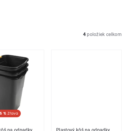
4
položiek celkom
5 %
kôš na odpadky
Plastový kôš na odpadky