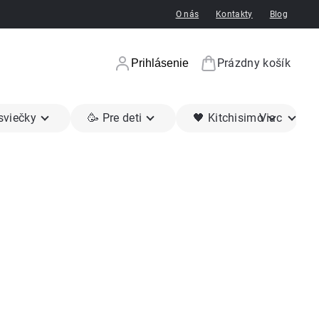
O nás
Kontakty
Blog
Prázdny košík
Prihlásenie
Nákupný koší
 sviečky
🥳 Pre deti
🖤 Kitchisimo
Viac