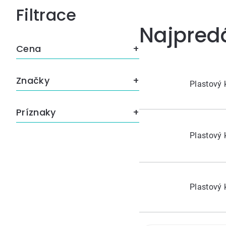
Bočný
Najpred
panel
Cena
Značky
Plastový
Príznaky
Plastový
Plastový