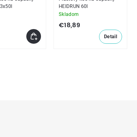
3x50l
HEIDRUN 60l
Skladom
€18,89
Detail