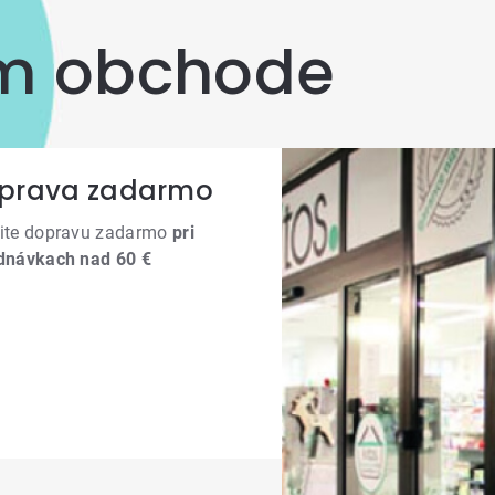
om obchode
prava zadarmo
ite dopravu zadarmo
pri
dnávkach nad 60 €