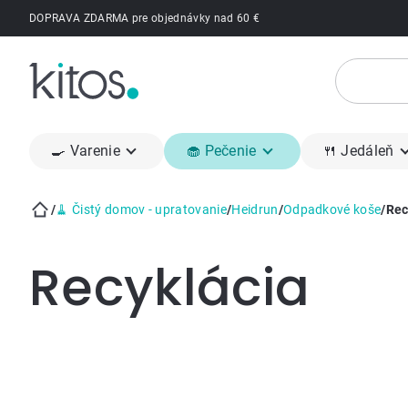
Prejsť
DOPRAVA ZDARMA pre objednávky nad 60 €
na
obsah
🍳 Varenie
🧁 Pečenie
🍴 Jedáleň
/
🧹 Čistý domov - upratovanie
/
Heidrun
/
Odpadkové koše
/
Rec
Domov
Recyklácia