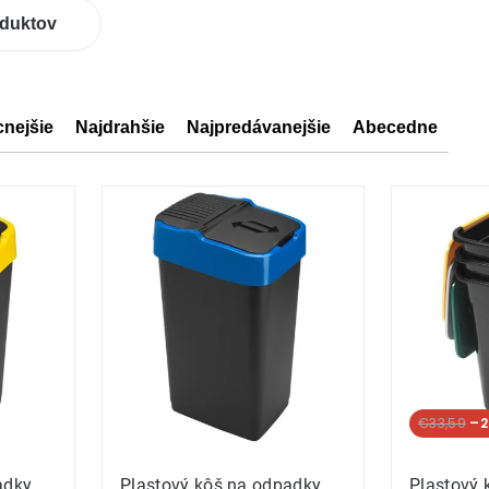
oduktov
cnejšie
Najdrahšie
Najpredávanejšie
Abecedne
ov
ov
€33,59
–2
adky
Plastový kôš na odpadky
Plastový 