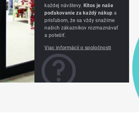
každej návštevy.
Kitos je naše
poďakovanie za každý nákup
a
prísľubom, že sa vždy snažíme
našich zákazníkov rozmaznávať
a potešiť.
Viac informácií o spoločnosti