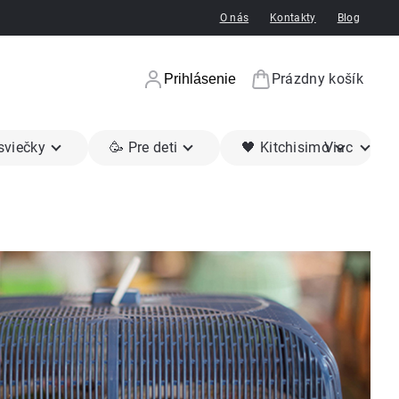
O nás
Kontakty
Blog
Prázdny košík
Prihlásenie
Nákupný koší
 sviečky
🥳 Pre deti
🖤 Kitchisimo
Viac