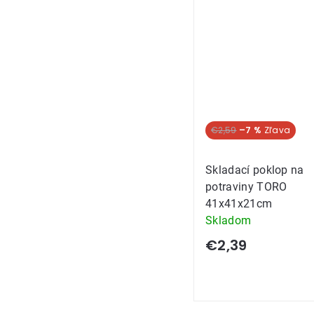
hviezdičiek.
€2,59
–7 %
Skladací poklop na
potraviny TORO
41x41x21cm
Skladom
€2,39