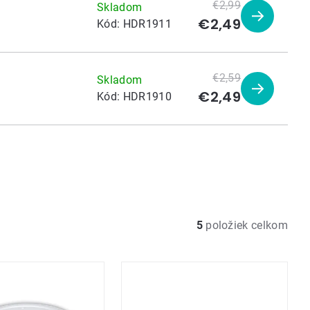
€2,99
Skladom
€2,49
Zobraziť
Kód:
HDR1911
produkt
€2,59
Skladom
€2,49
Zobraziť
Kód:
HDR1910
produkt
5
položiek celkom