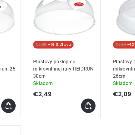
ov
€2,99
–16 %
€2,39
–12
Plastový poklop do
Plastový 
run, 25
mikrovnlnnej rúry HEIDRUN
mikrovnln
30cm
26cm
Skladom
Skladom
€2,49
€2,09