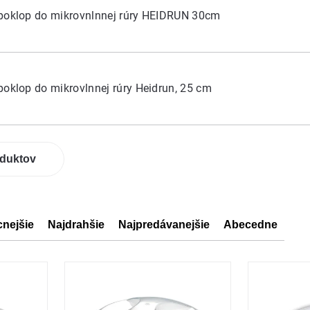
poklop do mikrovnlnnej rúry HEIDRUN 30cm
poklop do mikrovlnnej rúry Heidrun, 25 cm
oduktov
cnejšie
Najdrahšie
Najpredávanejšie
Abecedne
ov