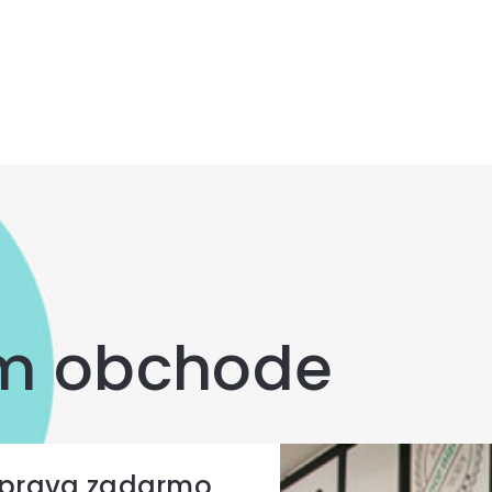
om obchode
prava zadarmo