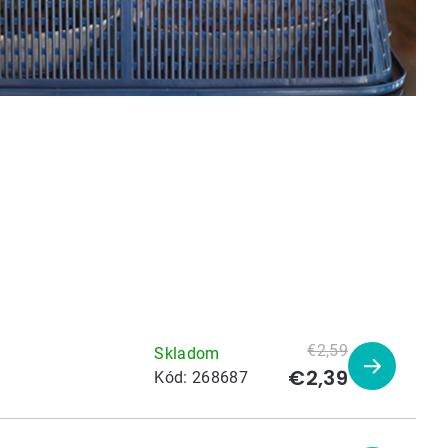
€2,59
Skladom
€2,39
Zobraziť
Kód:
268687
produkt