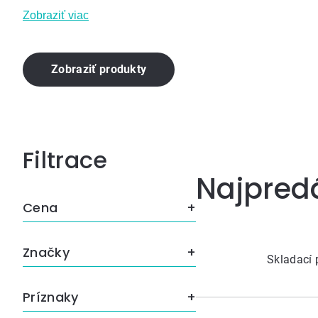
Zobraziť viac
Zobraziť produkty
Bočný
Najpred
panel
Cena
Značky
Skladací
Príznaky