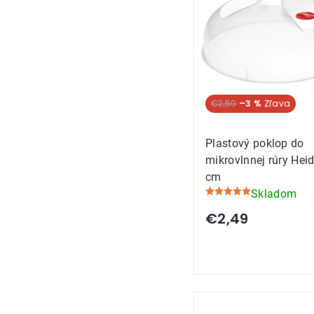
produkt
€2,59
–3 %
Plastový poklop do
mikrovlnnej rúry Heid
cm
Skladom
Priemerné
hodnotenie
€2,49
produktu
je
5,0
z
5