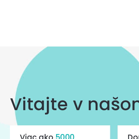
Ovládacie
prvky
výpisu
Vitajte v naš
Viac ako
5000
Do