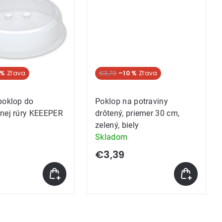
 %
€3,79
–10 %
poklop do
Poklop na potraviny
nej rúry KEEEPER
drôtený, priemer 30 cm,
zelený, biely
Skladom
€3,39