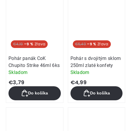
€4,19
–9 %
€5,49
–9 %
Pohár panák CoK
Pohár s dvojitým sklom
Chupito Strike 46ml 6ks
250ml zlaté konfety
Skladom
Skladom
€3,79
€4,99
Do košíka
Do košíka