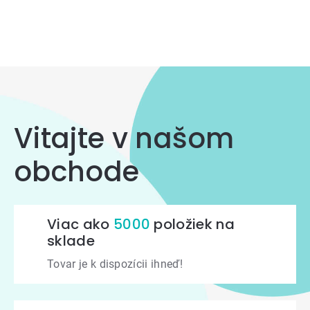
Ovládacie
prvky
výpisu
Vitajte v našom
obchode
Viac ako
5000
položiek na
sklade
Tovar je k dispozícii ihneď!