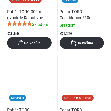
Pohár TORO 300ml
Pohár TORO
ovocie MIX motívov
Casablanca 260ml
Skladom
Skladom
Priemerné
hodnotenie
€1,69
€1,29
produktu
Do košíka
Do košíka
je
5,0
z
5
hviezdičiek.
Novinka
Novinka
€2,09
–9 %
Pohár TORO
Pohár TORO