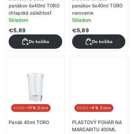
panákov 6x40ml TORO
panákov 6x40ml TORO
chlapská záležitosť
varovanie
Skladom
Skladom
€5,89
€5,89
Do košíka
Do košíka
€0,89
–11 %
€5,89
–6 %
Panák 40ml TORO
PLASTOVÝ POHÁR NA
MARGARITU 400ML