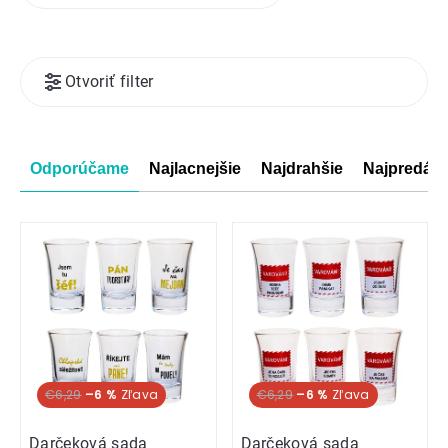
Výpis
Otvoriť filter
produktov
Radenie
Odporúčame
Najlacnejšie
Najdrahšie
Najpredáva
produktov
€6,29
–6 %
€6,29
–6 %
Darčeková sada
Darčeková sada