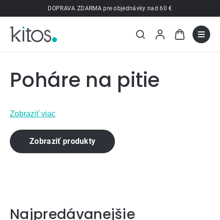
Prejsť
DOPRAVA ZDARMA pre objednávky nad 60 €
na
obsah
Poháre na pitie
Zobraziť viac
Zobraziť produkty
Najpredávanejšie