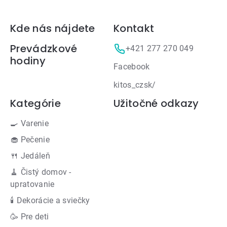
Zápätie
Kde nás nájdete
Kontakt
Prevádzkové
+421 277 270 049
hodiny
Facebook
kitos_czsk/
Kategórie
Užitočné odkazy
🍳 Varenie
🧁 Pečenie
🍴 Jedáleň
🧹 Čistý domov -
upratovanie
🕯 Dekorácie a sviečky
🥳 Pre deti