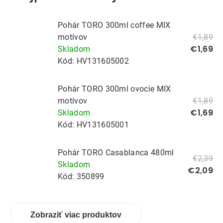
Pohár TORO 300ml coffee MIX
motívov
€1,89
€1,69
Skladom
Kód:
HV131605002
Pohár TORO 300ml ovocie MIX
motívov
€1,89
€1,69
Skladom
Kód:
HV131605001
Pohár TORO Casablanca 480ml
€2,39
Skladom
€2,09
Kód:
350899
Zobraziť viac produktov