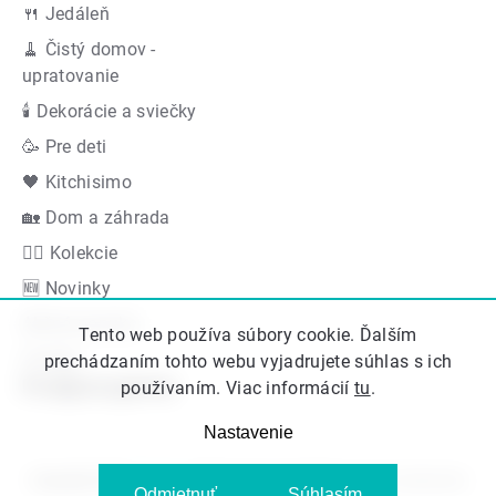
🍴 Jedáleň
🧹 Čistý domov -
upratovanie
🕯 Dekorácie a sviečky
🥳 Pre deti
🖤 Kitchisimo
🏡 Dom a záhrada
👍🏻 Kolekcie
🆕 Novinky
Akčná ponuka
Tento web používa súbory cookie. Ďalším
Značky
prechádzaním tohto webu vyjadrujete súhlas s ich
Podporujeme
používaním. Viac informácií
tu
.
Nastavenie
Copyright 2026
Kitos.sk
. Všetky práva vyhradené.
Upraviť nastavenie
Odmietnuť
Súhlasím