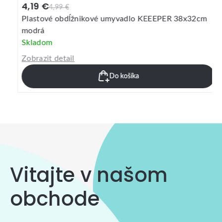
4,19 €
4,99 €
Plastové obdĺžnikové umyvadlo KEEEPER 38x32cm
modrá
Skladom
Zobrazit detail
Do košíka
Vitajte v našom
obchode