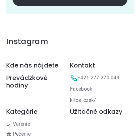
Instagram
Zápätie
Kde nás nájdete
Kontakt
Prevádzkové
+421 277 270 049
hodiny
Facebook
kitos_czsk/
Kategórie
Užitočné odkazy
🍳 Varenie
🧁 Pečenie