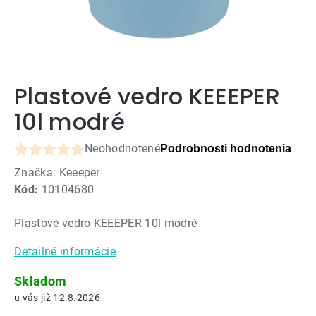
Plastové vedro KEEEPER
10l modré
Neohodnotené
Podrobnosti hodnotenia
Priemerné
Značka:
Keeeper
hodnotenie
Kód:
10104680
produktu
je
Plastové vedro KEEEPER 10l modré
0,0
z
Detailné informácie
5
hviezdičiek.
Skladom
12.8.2026