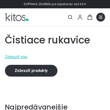
Prejsť
DOPRAVA ZDARMA pre objednávky nad 60 €
na
obsah
Čistiace rukavice
Zobraziť viac
Zobraziť produkty
Najpredávanejšie