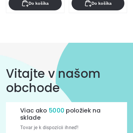
Do košíka
Do košíka
Ovládacie
prvky
výpisu
Vitajte v našom
obchode
Viac ako
5000
položiek na
sklade
Tovar je k dispozícii ihneď!