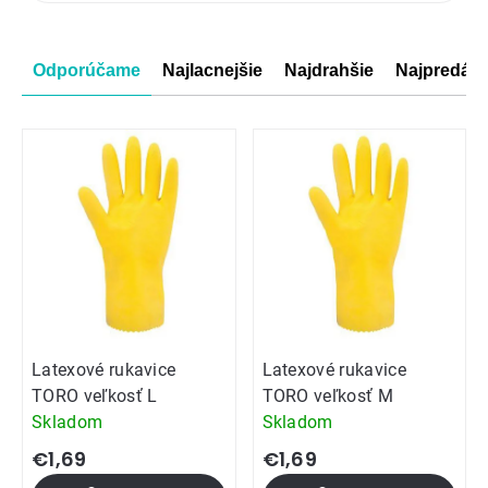
produktov
Radenie
Odporúčame
Najlacnejšie
Najdrahšie
Najpredáva
produktov
Latexové rukavice
Latexové rukavice
TORO veľkosť L
TORO veľkosť M
Skladom
Skladom
€1,69
€1,69