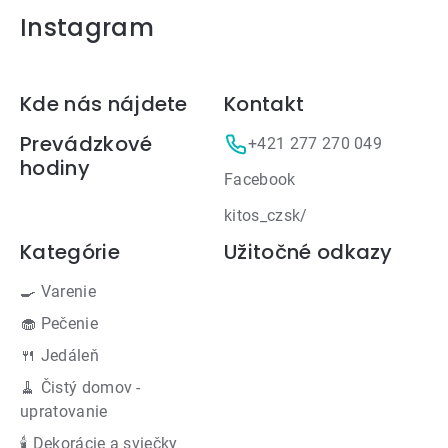
Instagram
Zápätie
Kde nás nájdete
Kontakt
Prevádzkové
+421 277 270 049
hodiny
Facebook
kitos_czsk/
Kategórie
Užitočné odkazy
🍳 Varenie
🧁 Pečenie
🍴 Jedáleň
🧹 Čistý domov -
upratovanie
🕯 Dekorácie a sviečky