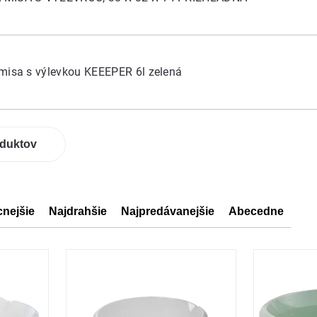
misa s výlevkou KEEEPER 6l zelená
oduktov
cnejšie
Najdrahšie
Najpredávanejšie
Abecedne
ov
ov