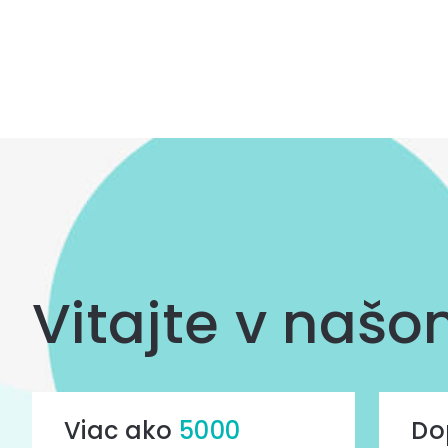
Ovládacie
prvky
výpisu
Vitajte v naš
Viac ako
5000
Do