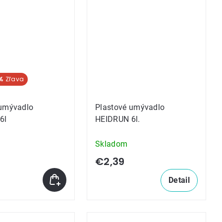
%
 umývadlo
Plastové umývadlo
6l
HEIDRUN 6l.
Skladom
€2,39
Detail