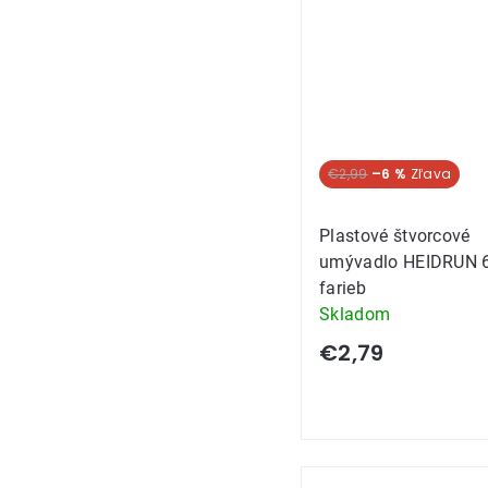
€2,99
–6 %
Plastové štvorcové
umývadlo HEIDRUN 6
farieb
Skladom
€2,79