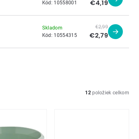
€4,19
Zobraziť
Kód:
10558001
produkt
€2,99
Skladom
€2,79
Zobraziť
Kód:
10554315
produkt
12
položiek celkom