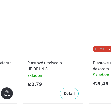
€6,29
–12
eidrun
Plastové umývadlo
Plastové 
HEIDRUN 8l.
dekorom 1
Skladom
Skladom
€5,49
€2,79
Detail