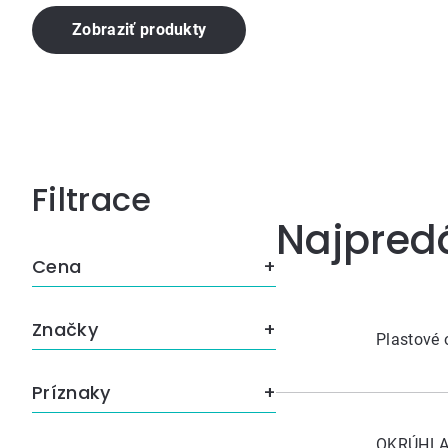
Zobraziť produkty
Bočný
Najpred
panel
Cena
Značky
Plastové
Príznaky
OKRÚHLA 