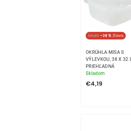
€5,89
–28 %
OKRÚHLA MISA S
VÝLEVKOU, 38 X 32 
PRIEHĽADNÁ
Skladom
€4,19