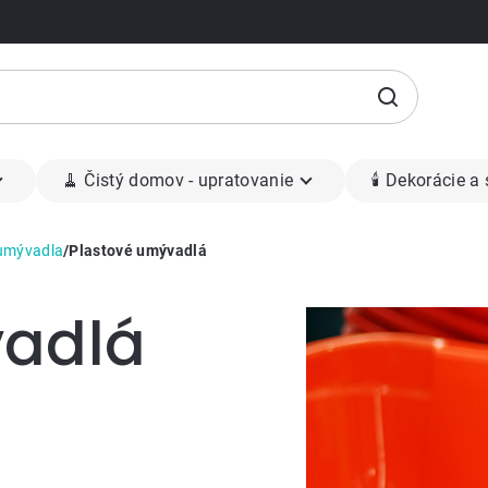
🧹 Čistý domov - upratovanie
🕯 Dekorácie a
 umývadla
/
Plastové umývadlá
vadlá