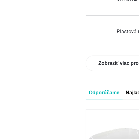
Plastová 
Zobraziť viac pr
Radenie
Odporúčame
Najla
produkt
Výpis
produkt