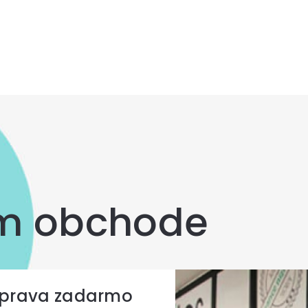
om obchode
prava zadarmo