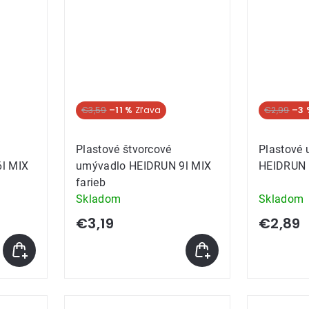
€3,59
–11 %
€2,99
–3 
Plastové štvorcové
Plastové
l MIX
umývadlo HEIDRUN 9l MIX
HEIDRUN 
farieb
Skladom
Skladom
€3,19
€2,89