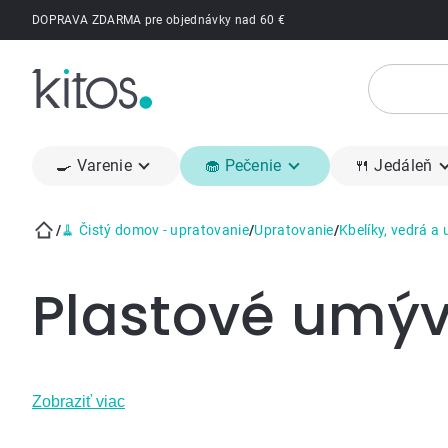
Prejsť
DOPRAVA ZDARMA pre objednávky nad 60 €
na
obsah
🍳 Varenie
🧁 Pečenie
🍴 Jedáleň
/
🧹 Čistý domov - upratovanie
/
Upratovanie
/
Kbelíky, vedrá a
Domov
Plastové umý
Zobraziť viac