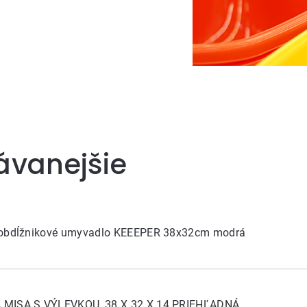
ávanejšie
 obdĺžnikové umyvadlo KEEEPER 38x32cm modrá
MISA S VÝLEVKOU, 38 X 32 X 14 PRIEHĽADNÁ