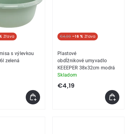
%
€4,99
–16 %
misa s výlevkou
Plastové
6l zelená
obdĺžnikové umyvadlo
KEEEPER 38x32cm modrá
Skladom
€4,19