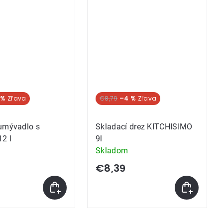
 %
€8,79
–4 %
umývadlo s
Skladací drez KITCHISIMO
2 l
9l
Skladom
€8,39