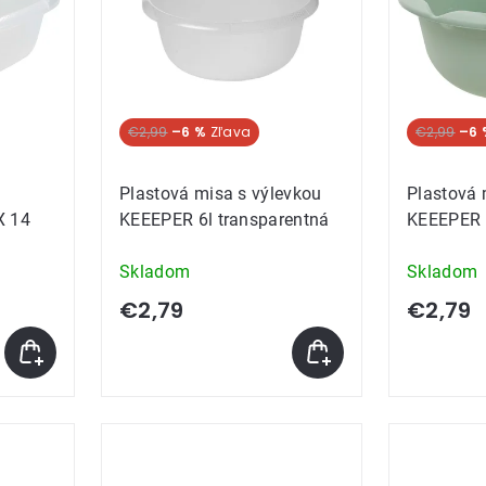
€2,99
–6 %
€2,99
–6 
Plastová misa s výlevkou
Plastová 
X 14
KEEEPER 6l transparentná
KEEEPER 
Skladom
Skladom
€2,79
€2,79