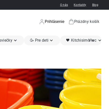
O nás
Kontakty
Blog
Prázdny košík
Prihlásenie
Nákupný koší
 sviečky
🥳 Pre deti
🖤 Kitchisimo
Viac