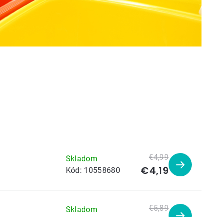
€4,99
Skladom
€4,19
Zobraziť
Kód:
10558680
produkt
€5,89
Skladom