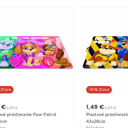
%
-11 %
 €
1,49 €
1,69 €
1,69 €
ové prestieranie Paw Patrol
Plastové prestieran
8cm
43x28cm