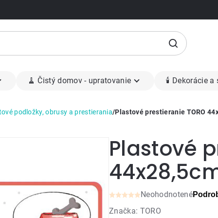
🧹 Čistý domov - upratovanie
🕯 Dekorácie a
tové podložky, obrusy a prestierania
/
Plastové prestieranie TORO 44
Plastové p
44x28,5cm
Neohodnotené
Podrob
Priemerné
Značka:
TORO
hodnotenie