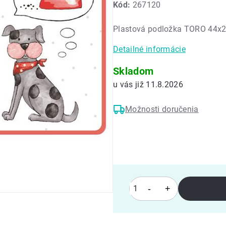
Kód:
267120
produktu
je
Plastová podložka TORO 44x
0,0
z
Detailné informácie
5
hviezdičiek.
Skladom
11.8.2026
Možnosti doručenia