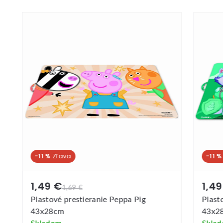
-11 %
-11 
1,49 €
1,49
1,69 €
Plastové prestieranie Peppa Pig
Plast
43x28cm
43x2