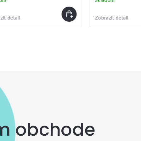
dom
Skladom
it detail
Zobrazit detail
om obchode