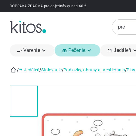
Prejsť
DOPRAVA ZDARMA pre objednávky nad 60 €
na
obsah
🍳 Varenie
🧁 Pečenie
🍴 Jedáleň
/
🍴 Jedáleň
/
Stolovanie
/
Podložky, obrusy a prestierania
/
Plas
Domov