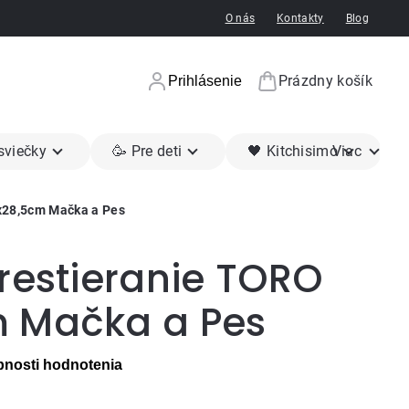
O nás
Kontakty
Blog
Prázdny košík
Prihlásenie
Nákupný koší
 sviečky
🥳 Pre deti
🖤 Kitchisimo
Viac
x28,5cm Mačka a Pes
restieranie TORO
 Mačka a Pes
nosti hodnotenia