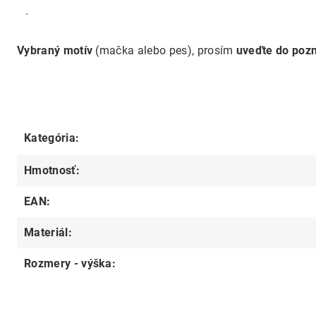
.
Vybraný motív
(mačka alebo pes), prosím
uveďte do po
Kategória
:
Hmotnosť
:
EAN
:
Materiál
:
Rozmery - výška
: