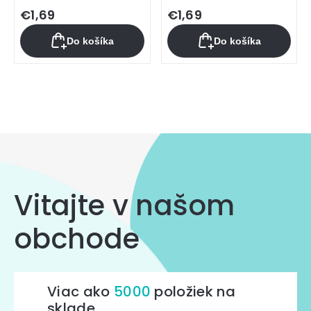
€1,69
€1,69
Do košíka
Do košíka
Ovládacie
prvky
výpisu
Vitajte v našom
obchode
Viac ako
5000
položiek na
sklade