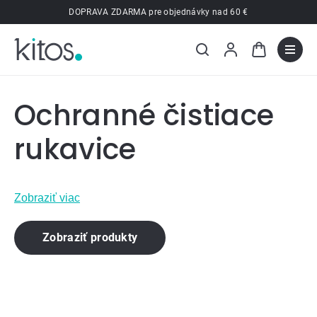
Prejsť
DOPRAVA ZDARMA pre objednávky nad 60 €
na
obsah
Ochranné čistiace
rukavice
Zobraziť viac
Zobraziť produkty