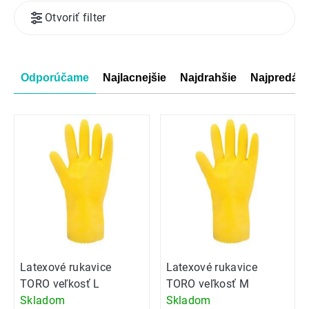
Výpis
Otvoriť filter
produktov
Radenie
Odporúčame
Najlacnejšie
Najdrahšie
Najpredáva
produktov
Latexové rukavice
Latexové rukavice
TORO veľkosť L
TORO veľkosť M
Skladom
Skladom