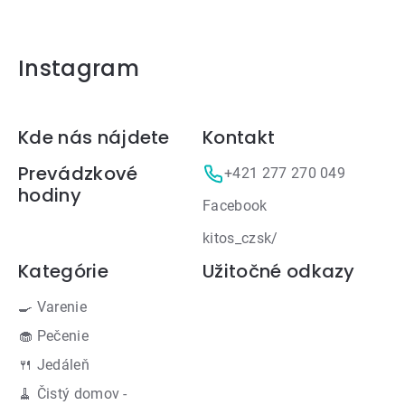
Instagram
Zápätie
Kde nás nájdete
Kontakt
Prevádzkové
+421 277 270 049
hodiny
Facebook
kitos_czsk/
Kategórie
Užitočné odkazy
🍳 Varenie
🧁 Pečenie
🍴 Jedáleň
🧹 Čistý domov -