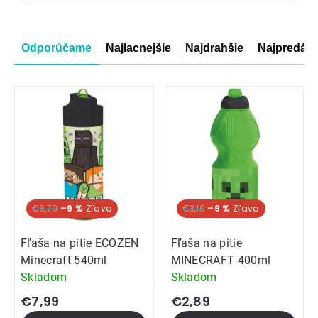
produktov
Radenie
Odporúčame
Najlacnejšie
Najdrahšie
Najpredáva
produktov
€8,79
–9 %
€3,19
–9 %
Fľaša na pitie ECOZEN
Fľaša na pitie
Minecraft 540ml
MINECRAFT 400ml
Skladom
Skladom
€7,99
€2,89