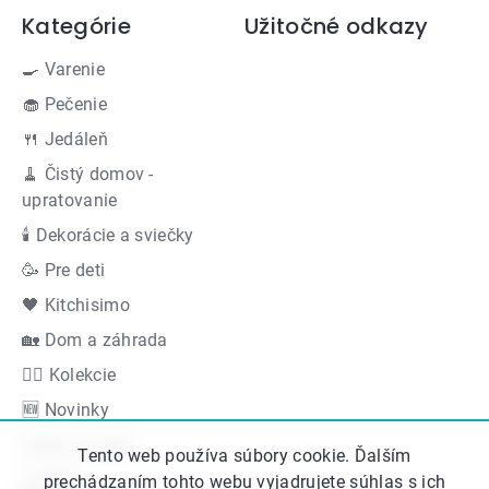
Kategórie
Užitočné odkazy
🍳 Varenie
🧁 Pečenie
🍴 Jedáleň
🧹 Čistý domov -
upratovanie
🕯 Dekorácie a sviečky
🥳 Pre deti
🖤 Kitchisimo
🏡 Dom a záhrada
👍🏻 Kolekcie
🆕 Novinky
Akčná ponuka
Tento web používa súbory cookie. Ďalším
Značky
prechádzaním tohto webu vyjadrujete súhlas s ich