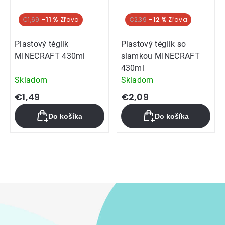
€1,69
–11 %
€2,39
–12 %
Plastový téglik
Plastový téglik so
MINECRAFT 430ml
slamkou MINECRAFT
430ml
Skladom
Skladom
€1,49
€2,09
Do košíka
Do košíka
Ovládacie
prvky
výpisu