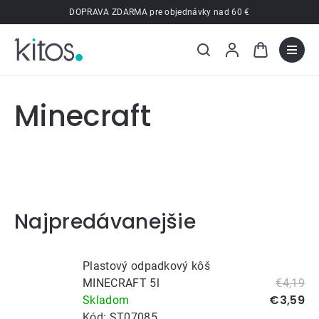
Prejsť
DOPRAVA ZDARMA pre objednávky nad 60 €
na
obsah
Minecraft
Najpredávanejšie
Plastový odpadkový kôš
MINECRAFT 5l
€4,19
€3,59
Skladom
Kód:
ST07085