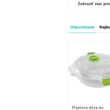
Zobraziť viac pr
Radenie
Odporúčame
Najla
produkt
Výpis
produkt
Plastová dóza do