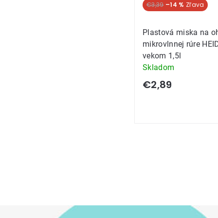
€3,39
–14 %
Plastová miska na o
mikrovlnnej rúre HE
vekom 1,5l
Skladom
€2,89
Ovládacie
prvky
výpisu