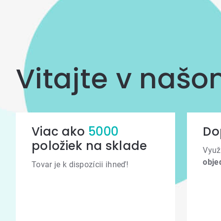
Vitajte v naš
Viac ako
5000
Do
položiek na sklade
Využ
obje
Tovar je k dispozícii ihneď!