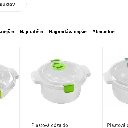
oduktov
cnejšie
Najdrahšie
Najpredávanejšie
Abecedne
ov
ov
Plastová dóza do
Plastová 