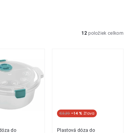
12
položiek celkom
€3,39
–14 %
dóza do
Plastová dóza do