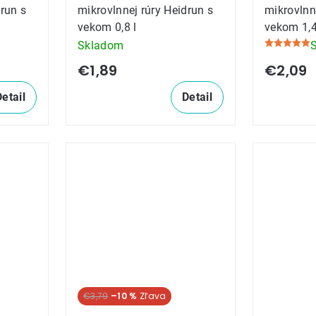
drun s
mikrovlnnej rúry Heidrun s
mikrovlnn
vekom 0,8 l
vekom 1,4
Skladom
Priemerné
hodnoteni
€1,89
€2,09
produktu
Detail
Detail
je
5,0
z
5
hviezdičie
€3,79
–10 %