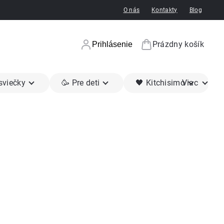
O nás
Kontakty
Blog
Prázdny košík
Prihlásenie
Nákupný koší
 sviečky
🥳 Pre deti
🖤 Kitchisimo
Viac