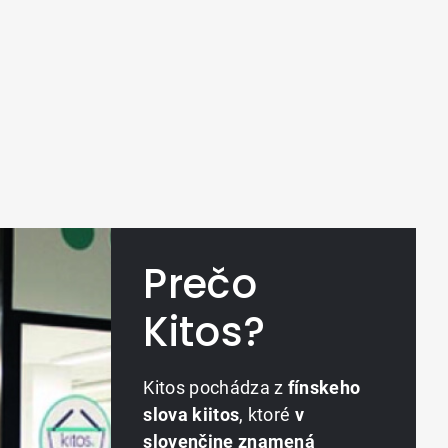
Prečo
Kitos?
Kitos pochádza z
fínskeho
slova kiitos
, ktoré
v
slovenčine znamená