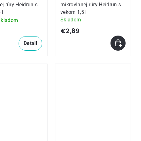
ej rúry Heidrun s
mikrovlnnej rúry Heidrun s
 l
vekom 1,5 l
Skladom
Skladom
€2,89
e
Detail
k.