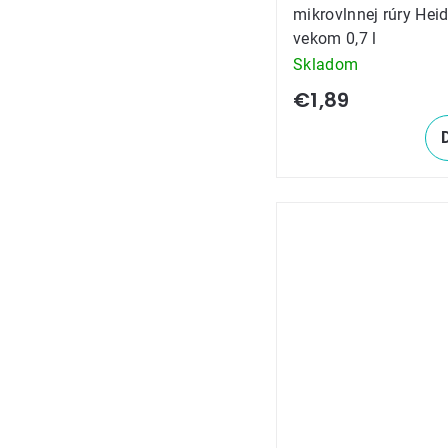
mikrovlnnej rúry Hei
vekom 0,7 l
Skladom
€1,89