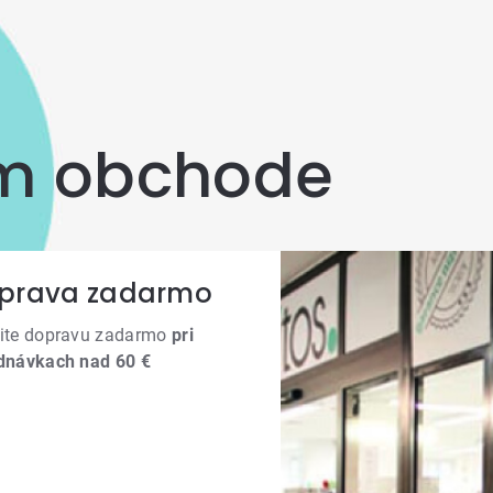
om obchode
prava zadarmo
ite dopravu zadarmo
pri
dnávkach nad 60 €