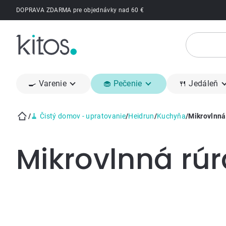
Prejsť
DOPRAVA ZDARMA pre objednávky nad 60 €
na
obsah
🍳 Varenie
🧁 Pečenie
🍴 Jedáleň
/
🧹 Čistý domov - upratovanie
/
Heidrun
/
Kuchyňa
/
Mikrovlnná
Domov
Mikrovlnná rúr