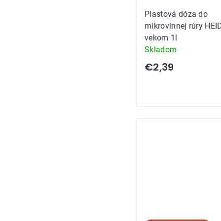
Plastová dóza do
mikrovlnnej rúry HE
vekom 1l
Skladom
€2,39