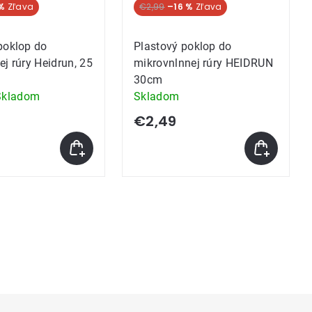
%
€2,99
–16 %
poklop do
Plastový poklop do
ej rúry Heidrun, 25
mikrovnlnnej rúry HEIDRUN
30cm
Skladom
Skladom
e
€2,49
k.