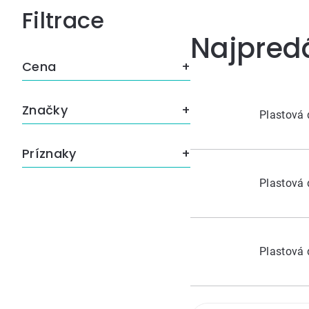
Bočný
Najpred
panel
Cena
Značky
Plastová 
Príznaky
Plastová 
Plastová 