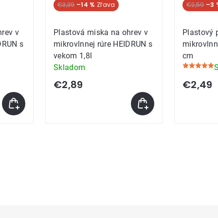
€3,39
–14 %
€2,59
–3 
hrev v
Plastová miska na ohrev v
Plastový 
IDRUN s
mikrovlnnej rúre HEIDRUN s
mikrovlnn
vekom 1,8l
cm
Skladom
Priemerné
hodnoteni
€2,89
€2,49
produktu
je
5,0
z
5
hviezdičie