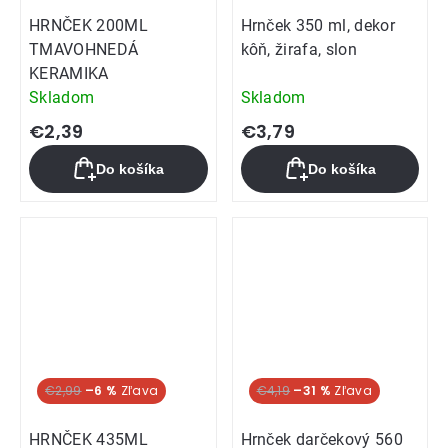
HRNČEK 200ML
Hrnček 350 ml, dekor
TMAVOHNEDÁ
kôň, žirafa, slon
KERAMIKA
Skladom
Skladom
€2,39
€3,79
Do košíka
Do košíka
€2,99
–6 %
€4,19
–31 %
HRNČEK 435ML
Hrnček darčekový 560