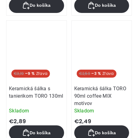
Do košíka
Do košíka
€3,19
–9 %
€2,59
–3 %
Keramická šálka s
Keramická šálka TORO
tanierikom TORO 130ml
90ml coffee MIX
motívov
Skladom
Skladom
€2,89
€2,49
Do košíka
Do košíka