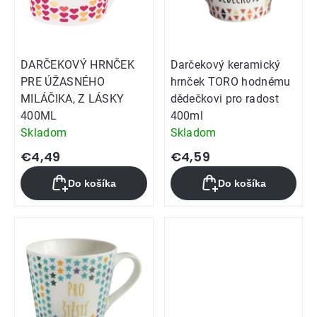
DARČEKOVÝ HRNČEK
Darčekový keramický
PRE ÚŽASNÉHO
hrnček TORO hodnému
MILÁČIKA, Z LÁSKY
dědečkovi pro radost
400ML
400ml
Skladom
Skladom
€4,49
€4,59
Do košíka
Do košíka