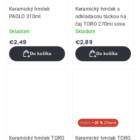
Keramický hrnček
Keramický hrnček s
PAOLO 310ml
odkladacou táckou na
čaj TORO 270ml sova
Skladom
Skladom
€2,49
€2,89
Do košíka
Do košíka
Akcia
€1,89
–21 %
Keramický hrnček TORO
Keramický hrnček TORO