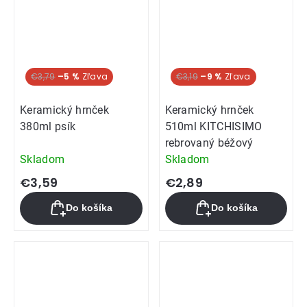
€3,79
–5 %
€3,19
–9 %
Keramický hrnček
Keramický hrnček
380ml psík
510ml KITCHISIMO
rebrovaný béžový
Skladom
Skladom
€3,59
€2,89
Do košíka
Do košíka