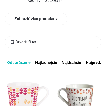
Kód:
871125249534
Zobraziť viac produktov
Výpis
Otvoriť filter
produktov
Radenie
Odporúčame
Najlacnejšie
Najdrahšie
Najpredáva
produktov