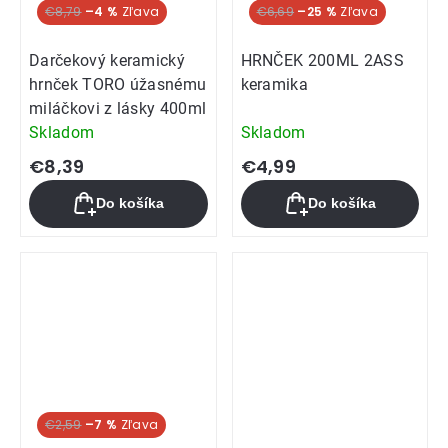
€8,79
–4 %
€6,69
–25 %
Darčekový keramický
HRNČEK 200ML 2ASS
hrnček TORO úžasnému
keramika
miláčkovi z lásky 400ml
Skladom
Skladom
€8,39
€4,99
Do košíka
Do košíka
€2,59
–7 %