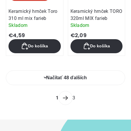
Keramický hrnček Toro
Keramický hrnček TORO
310 ml mix farieb
320ml MIX farieb
Skladom
Skladom
€4,59
€2,09
Do košíka
Do košíka
Ovládacie
Načítať 48 ďalších
prvky
výpisu
Stránkovanie
1
3