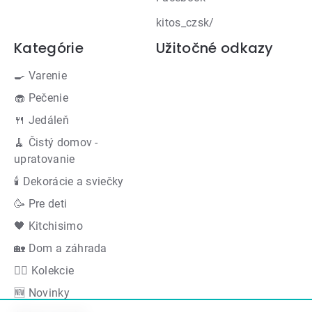
kitos_czsk/
Kategórie
Užitočné odkazy
🍳 Varenie
🧁 Pečenie
🍴 Jedáleň
🧹 Čistý domov -
upratovanie
🕯 Dekorácie a sviečky
🥳 Pre deti
🖤 Kitchisimo
🏡 Dom a záhrada
👍🏻 Kolekcie
🆕 Novinky