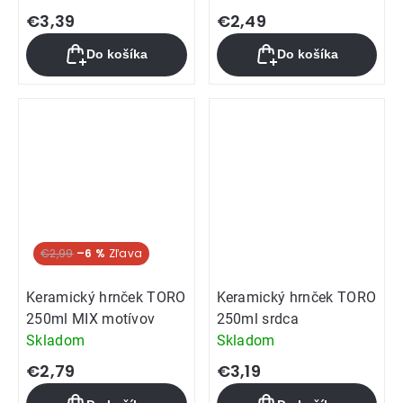
hodnotenie
€3,39
€2,49
produktu
Do košíka
Do košíka
je
5,0
z
5
hviezdičiek.
€2,99
–6 %
Keramický hrnček TORO
Keramický hrnček TORO
250ml MIX motívov
250ml srdca
Skladom
Skladom
€2,79
€3,19