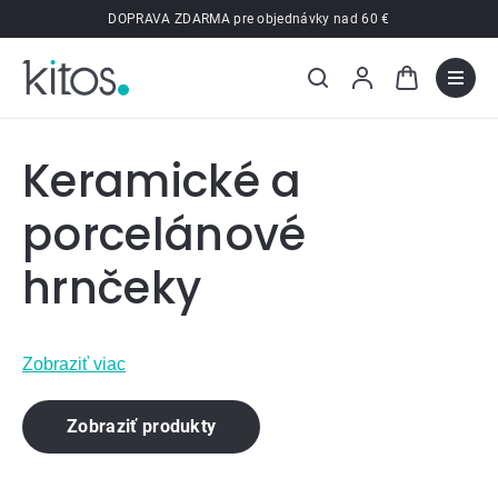
Prejsť
DOPRAVA ZDARMA pre objednávky nad 60 €
na
obsah
Keramické a
porcelánové
hrnčeky
Zobraziť viac
Zobraziť produkty