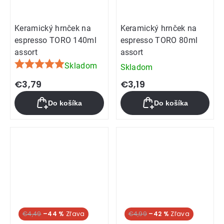
Keramický hrnček na
Keramický hrnček na
espresso TORO 140ml
espresso TORO 80ml
assort
assort
Skladom
Skladom
Priemerné
hodnotenie
€3,79
€3,19
produktu
Do košíka
Do košíka
je
5,0
z
5
hviezdičiek.
€4,49
–44 %
€4,99
–42 %