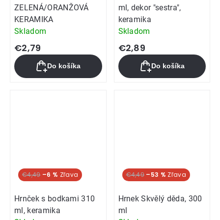
ZELENÁ/ORANŽOVÁ
ml, dekor "sestra",
KERAMIKA
keramika
Skladom
Skladom
€2,79
€2,89
Do košíka
Do košíka
€4,49
–6 %
€4,49
–53 %
Hrnček s bodkami 310
Hrnek Skvělý děda, 300
ml, keramika
ml