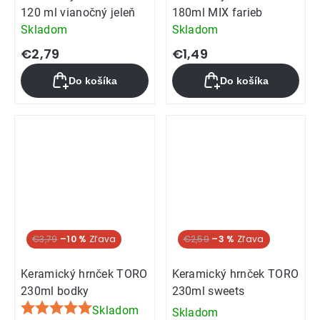
120 ml vianočný jeleň
180ml MIX farieb
Skladom
Skladom
€2,79
€1,49
Do košíka
Do košíka
€3,79
–10 %
€2,59
–3 %
Keramický hrnček TORO
Keramický hrnček TORO
230ml bodky
230ml sweets
Skladom
Skladom
Priemerné