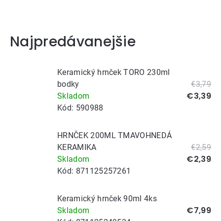
Najpredávanejšie
Keramický hrnček TORO 230ml
bodky
€3,79
€3,39
Skladom
Kód:
590988
HRNČEK 200ML TMAVOHNEDÁ
KERAMIKA
€2,59
€2,39
Skladom
Kód:
871125257261
Keramický hrnček 90ml 4ks
€7,99
Skladom