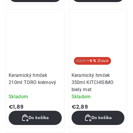
€3,19
–9 %
Keramický hrnček
Keramický hrnček
210ml TORO krémový
350ml KITCHISIMO
biely mat
Skladom
Skladom
€1,89
€2,89
Do košíka
Do košíka