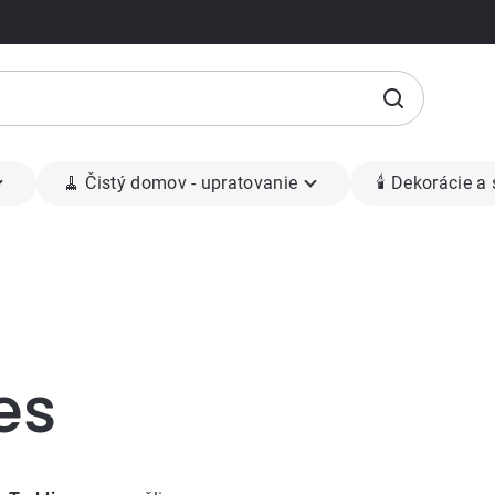
🧹 Čistý domov - upratovanie
🕯 Dekorácie a
es