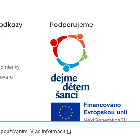
 odkazy
Podporujeme
i
odmienky
tovaru
 používaním. Viac informácií
tu
.