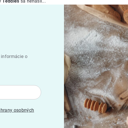
ky
Teddies
sa nenašli...
 informácie o
hrany osobných