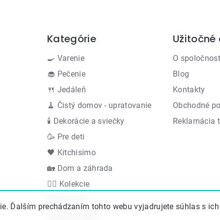
Kategórie
Užitočné
Preskočiť
kategórie
🍳 Varenie
O spoločnost
🧁 Pečenie
Blog
🍴 Jedáleň
Kontakty
🧹 Čistý domov - upratovanie
Obchodné p
🕯 Dekorácie a sviečky
Reklamácia 
🥳 Pre deti
🖤 Kitchisimo
🏡 Dom a záhrada
👍🏻 Kolekcie
🆕 Novinky
e. Ďalším prechádzaním tohto webu vyjadrujete súhlas s ich
Akčná ponuka