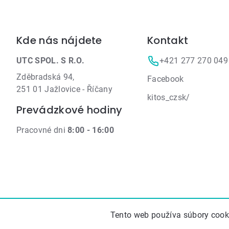
Zápätie
Kde nás nájdete
Kontakt
UTC SPOL. S R.O.
+421 277 270 049
Zděbradská 94,
Facebook
251 01 Jažlovice - Říčany
kitos_czsk/
Prevádzkové hodiny
Pracovné dni
8:00 - 16:00
Tento web používa súbory cooki