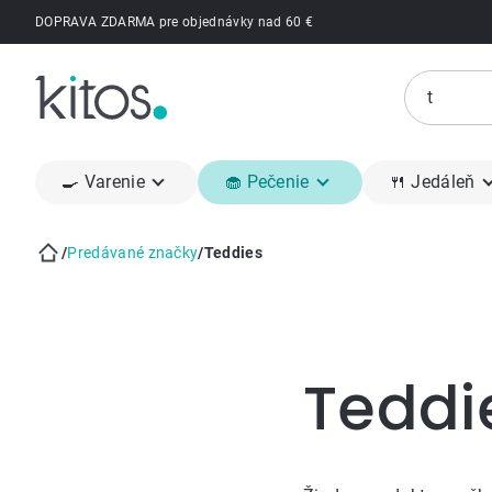
Prejsť
DOPRAVA ZDARMA pre objednávky nad 60 €
na
obsah
🍳 Varenie
🧁 Pečenie
🍴 Jedáleň
/
Predávané značky
/
Teddies
Domov
Bočný
panel
Teddi