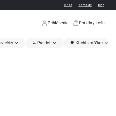
O nás
Kontakty
Blog
Prázdny košík
Prihlásenie
Nákupný koší
 sviečky
🥳 Pre deti
🖤 Kitchisimo
Viac