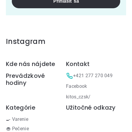
Prihlásiť sa
Instagram
Zápätie
Kde nás nájdete
Kontakt
Prevádzkové
+421 277 270 049
hodiny
Facebook
kitos_czsk/
Kategórie
Užitočné odkazy
🍳 Varenie
🧁 Pečenie