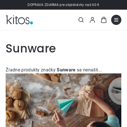
Prejsť
DOPRAVA ZDARMA pre objednávky nad 60 €
na
obsah
Sunware
Žiadne produkty značky
Sunware
sa nenašli...