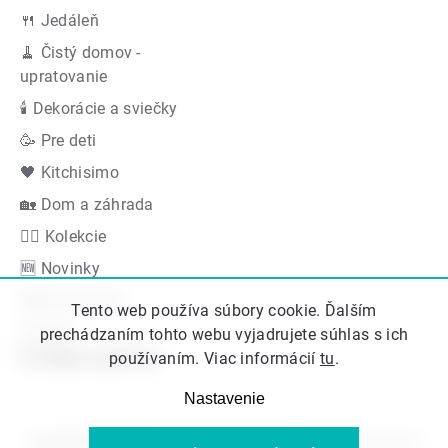
🍴 Jedáleň
🧹 Čistý domov -
upratovanie
🕯 Dekorácie a sviečky
🥳 Pre deti
🖤 Kitchisimo
🏡 Dom a záhrada
👍🏻 Kolekcie
🆕 Novinky
Akčná ponuka
Tento web používa súbory cookie. Ďalším
Značky
prechádzaním tohto webu vyjadrujete súhlas s ich
Podporujeme
používaním. Viac informácií
tu
.
Nastavenie
Copyright 2026
Kitos.sk
. Všetky práva vyhradené.
Upraviť nastavenie