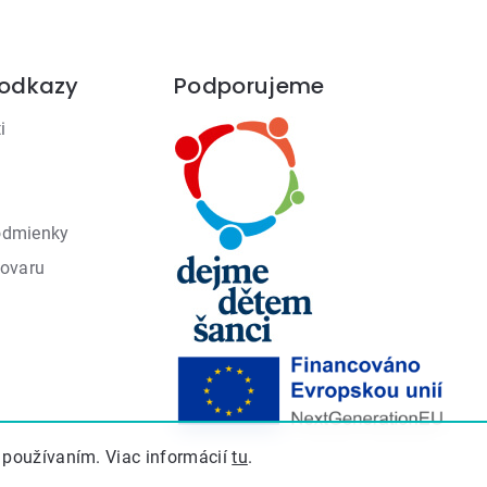
 odkazy
Podporujeme
i
odmienky
tovaru
 používaním. Viac informácií
tu
.