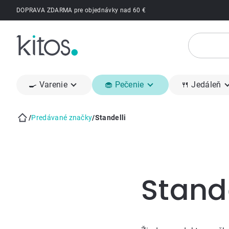
Prejsť
DOPRAVA ZDARMA pre objednávky nad 60 €
na
obsah
🍳 Varenie
🧁 Pečenie
🍴 Jedáleň
/
Predávané značky
/
Standelli
Domov
Bočný
panel
Stande