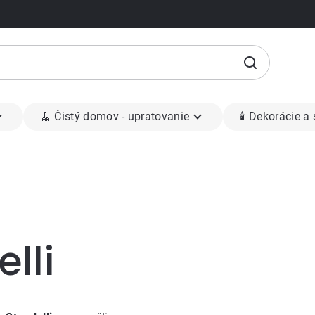
🧹 Čistý domov - upratovanie
🕯 Dekorácie a
lli