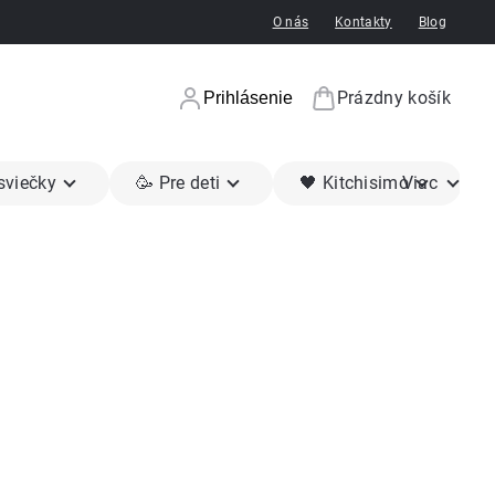
O nás
Kontakty
Blog
Prázdny košík
Prihlásenie
Nákupný koší
 sviečky
🥳 Pre deti
🖤 Kitchisimo
Viac