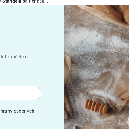
ky
Standelli
sa nenašli...
 informácie o
hrany osobných