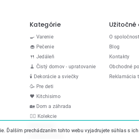
Kategórie
Užitočné
Preskočiť
kategórie
🍳 Varenie
O spoločnost
🧁 Pečenie
Blog
🍴 Jedáleň
Kontakty
🧹 Čistý domov - upratovanie
Obchodné p
🕯 Dekorácie a sviečky
Reklamácia 
🥳 Pre deti
🖤 Kitchisimo
🏡 Dom a záhrada
👍🏻 Kolekcie
🆕 Novinky
e. Ďalším prechádzaním tohto webu vyjadrujete súhlas s ich
Akčná ponuka