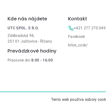
Zápätie
Kde nás nájdete
Kontakt
UTC SPOL. S R.O.
+421 277 270 049
Zděbradská 94,
Facebook
251 01 Jažlovice - Říčany
kitos_czsk/
Prevádzkové hodiny
Pracovné dni
8:00 - 16:00
Tento web používa súbory cooki