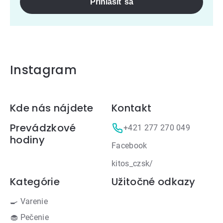
Prihlásiť sa
Instagram
Zápätie
Kde nás nájdete
Kontakt
Prevádzkové
+421 277 270 049
hodiny
Facebook
kitos_czsk/
Kategórie
Užitočné odkazy
🍳 Varenie
🧁 Pečenie