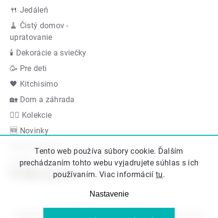
🍴 Jedáleň
🧹 Čistý domov -
upratovanie
🕯 Dekorácie a sviečky
🥳 Pre deti
🖤 Kitchisimo
🏡 Dom a záhrada
👍🏻 Kolekcie
🆕 Novinky
Akčná ponuka
Tento web používa súbory cookie. Ďalším
Značky
prechádzaním tohto webu vyjadrujete súhlas s ich
Podporujeme
používaním. Viac informácií
tu
.
Nastavenie
Copyright 2026
Kitos.sk
. Všetky práva vyhradené.
Upraviť nastavenie