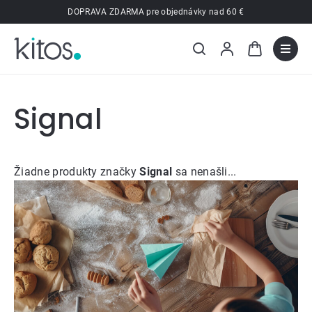
Prejsť
DOPRAVA ZDARMA pre objednávky nad 60 €
na
obsah
Signal
Žiadne produkty značky
Signal
sa nenašli...