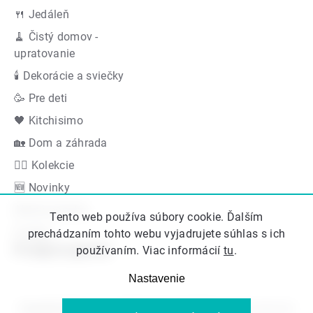
🍴 Jedáleň
🧹 Čistý domov -
upratovanie
🕯 Dekorácie a sviečky
🥳 Pre deti
🖤 Kitchisimo
🏡 Dom a záhrada
👍🏻 Kolekcie
🆕 Novinky
Akčná ponuka
Tento web používa súbory cookie. Ďalším
Značky
prechádzaním tohto webu vyjadrujete súhlas s ich
Podporujeme
používaním. Viac informácií
tu
.
Nastavenie
Copyright 2026
Kitos.sk
. Všetky práva vyhradené.
Upraviť nastavenie