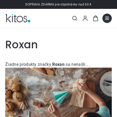
Prejsť
DOPRAVA ZDARMA pre objednávky nad 60 €
na
obsah
Roxan
Žiadne produkty značky
Roxan
sa nenašli...