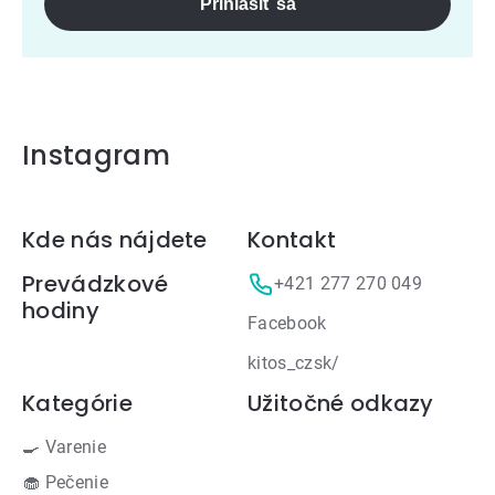
Prihlásiť sa
Instagram
Zápätie
Kde nás nájdete
Kontakt
Prevádzkové
+421 277 270 049
hodiny
Facebook
kitos_czsk/
Kategórie
Užitočné odkazy
🍳 Varenie
🧁 Pečenie