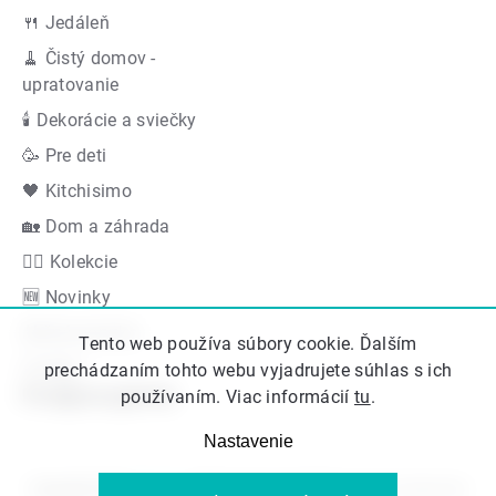
🍴 Jedáleň
🧹 Čistý domov -
upratovanie
🕯 Dekorácie a sviečky
🥳 Pre deti
🖤 Kitchisimo
🏡 Dom a záhrada
👍🏻 Kolekcie
🆕 Novinky
Akčná ponuka
Tento web používa súbory cookie. Ďalším
Značky
prechádzaním tohto webu vyjadrujete súhlas s ich
Podporujeme
používaním. Viac informácií
tu
.
Nastavenie
Copyright 2026
Kitos.sk
. Všetky práva vyhradené.
Upraviť nastavenie