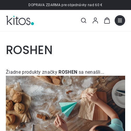
Prejsť
DOPRAVA ZDARMA pre objednávky nad 60 €
na
obsah
ROSHEN
Žiadne produkty značky
ROSHEN
sa nenašli...