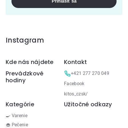
Prihlásiť sa
Instagram
Zápätie
Kde nás nájdete
Kontakt
Prevádzkové
+421 277 270 049
hodiny
Facebook
kitos_czsk/
Kategórie
Užitočné odkazy
🍳 Varenie
🧁 Pečenie