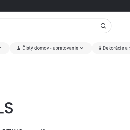
🧹 Čistý domov - upratovanie
🕯 Dekorácie a
LS