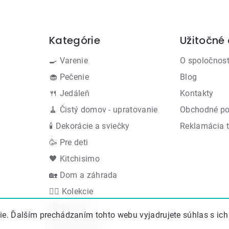
Kategórie
Užitočné
Preskočiť
kategórie
🍳 Varenie
O spoločnost
🧁 Pečenie
Blog
🍴 Jedáleň
Kontakty
🧹 Čistý domov - upratovanie
Obchodné p
🕯 Dekorácie a sviečky
Reklamácia 
🥳 Pre deti
🖤 Kitchisimo
🏡 Dom a záhrada
👍🏻 Kolekcie
🆕 Novinky
e. Ďalším prechádzaním tohto webu vyjadrujete súhlas s ich
Akčná ponuka