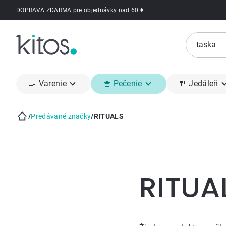
Prejsť
DOPRAVA ZDARMA pre objednávky nad 60 €
na
obsah
🍳 Varenie
🧁 Pečenie
🍴 Jedáleň
/
Predávané značky
/
RITUALS
Domov
Bočný
panel
RITUA