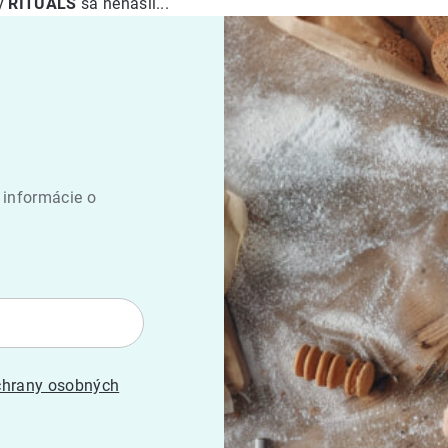
ky
RITUALS
sa nenašli...
 informácie o
hrany osobných