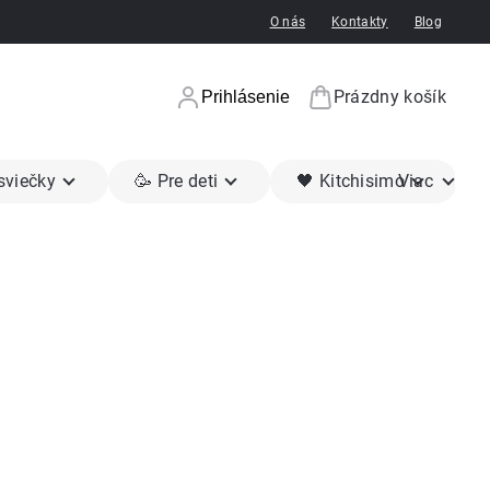
O nás
Kontakty
Blog
Prázdny košík
Prihlásenie
Nákupný koší
 sviečky
🥳 Pre deti
🖤 Kitchisimo
Viac