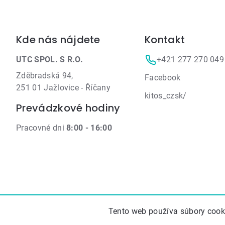
Zápätie
Kde nás nájdete
Kontakt
UTC SPOL. S R.O.
+421 277 270 049
Zděbradská 94,
Facebook
251 01 Jažlovice - Říčany
kitos_czsk/
Prevádzkové hodiny
Pracovné dni
8:00 - 16:00
Tento web používa súbory cooki