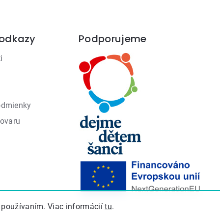
 odkazy
Podporujeme
i
odmienky
tovaru
 používaním. Viac informácií
tu
.