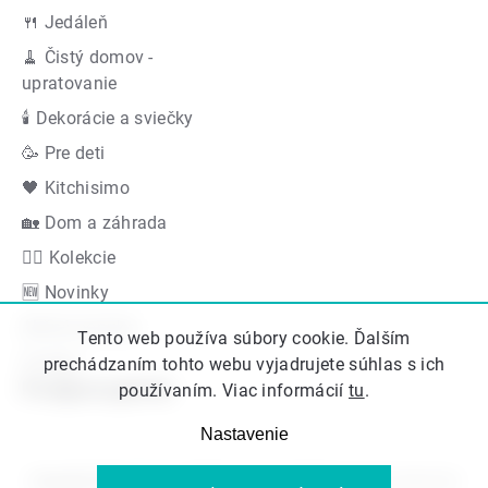
🍴 Jedáleň
🧹 Čistý domov -
upratovanie
🕯 Dekorácie a sviečky
🥳 Pre deti
🖤 Kitchisimo
🏡 Dom a záhrada
👍🏻 Kolekcie
🆕 Novinky
Akčná ponuka
Tento web používa súbory cookie. Ďalším
Značky
prechádzaním tohto webu vyjadrujete súhlas s ich
Podporujeme
používaním. Viac informácií
tu
.
Nastavenie
Copyright 2026
Kitos.sk
. Všetky práva vyhradené.
Upraviť nastavenie