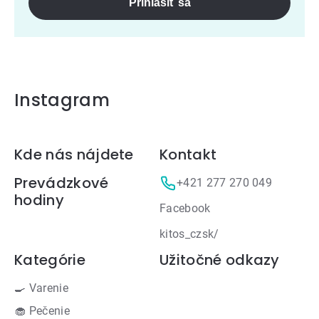
Prihlásiť sa
Instagram
Zápätie
Kde nás nájdete
Kontakt
Prevádzkové
+421 277 270 049
hodiny
Facebook
kitos_czsk/
Kategórie
Užitočné odkazy
🍳 Varenie
🧁 Pečenie