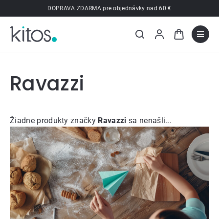
Prejsť
DOPRAVA ZDARMA pre objednávky nad 60 €
na
obsah
Ravazzi
Žiadne produkty značky
Ravazzi
sa nenašli...