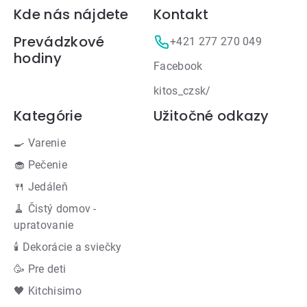
Zápätie
Kde nás nájdete
Kontakt
Prevádzkové
+421 277 270 049
hodiny
Facebook
kitos_czsk/
Kategórie
Užitočné odkazy
🍳 Varenie
🧁 Pečenie
🍴 Jedáleň
🧹 Čistý domov -
upratovanie
🕯 Dekorácie a sviečky
🥳 Pre deti
🖤 Kitchisimo