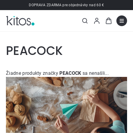
Prejsť
DOPRAVA ZDARMA pre objednávky nad 60 €
na
obsah
PEACOCK
Žiadne produkty značky
PEACOCK
sa nenašli...